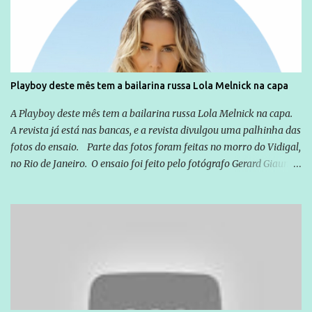
você já esta acostumado a ver neste espaço, vou trabalhar a ideia
que possibilite distribuir não só informações, mas que gere de
forma consistente a riqueza do conhecimento... Exemplo: o
cidadão brasileiro não precisa só ser informado sobre operações
da Lava Jato, Reformas que podem retirar ou não direitos, ou
Playboy deste mês tem a bailarina russa Lola Melnick na capa
quem vai ser preso ou não; é preciso levar até as pessoas, do mais
simples ao mais burguês, o que diz a nossa Constituição, quais são
A Playboy deste mês tem a bailarina russa Lola Melnick na capa.
seus direitos e deveres em ...
A revista já está nas bancas, e a revista divulgou uma palhinha das
fotos do ensaio. Parte das fotos foram feitas no morro do Vidigal,
no Rio de Janeiro. O ensaio foi feito pelo fotógrafo Gerard Giaume
e também contou com a praia da Joatinga como locação. Playboy
divulga capa e primeiras fotos de Lola Melnick - @aredacao