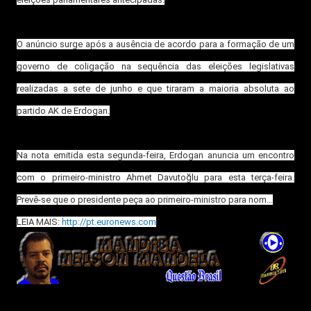
O anúncio surge após a ausência de acordo para a formação de um
governo de coligação na sequência das eleições legislativas
realizadas a sete de junho e que tiraram a maioria absoluta ao
partido AK de Erdogan.
Na nota emitida esta segunda-feira, Erdogan anuncia um encontro
com o primeiro-ministro Ahmet Davutoğlu para esta terça-feira.
Prevê-se que o presidente peça ao primeiro-ministro para nom…
LEIA MAIS:
http://pt.euronews.com