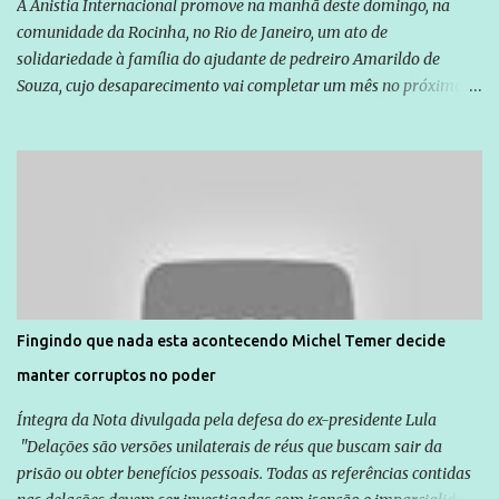
A Anistia Internacional promove na manhã deste domingo, na
comunidade da Rocinha, no Rio de Janeiro, um ato de
solidariedade à família do ajudante de pedreiro Amarildo de
Souza, cujo desaparecimento vai completar um mês no próximo
dia 14. Amarildo desapareceu quando foi levado por policiais da
Unidade de Polícia Pacificadora (UPP) da Rocinha. A assessora de
Direitos Humanos da Anistia Internacional, Renata Neder, disse à
Agência Brasil que ações e atividades de mobilização são feitas
normalmente pela organização não governamental. As ações de
solidariedade são promovidas em apoio a famílias ou pessoas que
são vítimas de violência, estão em situação de risco ou têm seus
direitos violados. Leia mais: Anistia Internacional cobra do Brasil
solução do caso Amarildo - Terra Brasil
Fingindo que nada esta acontecendo Michel Temer decide
manter corruptos no poder
Íntegra da Nota divulgada pela defesa do ex-presidente Lula
"Delações são versões unilaterais de réus que buscam sair da
prisão ou obter benefícios pessoais. Todas as referências contidas