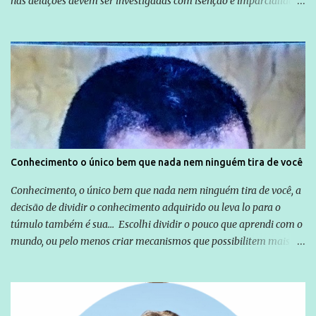
nas delações devem ser investigadas com isenção e imparcialidade
não apenas em relação ao ex-Presidente Lula, mas também em
relação a todos os que foram citados, incluindo a sociedade que a
Globo manteve com o Grupo Odebrecht, citada na delação de
Emílio Odebrecht. Lula sempre atuou para promover o Brasil no
exterior, e não para promover determinadas empresas ou
empresários" Assina a nota o advogado Cristiano Zanin Martins
Conhecimento o único bem que nada nem ninguém tira de você
Conhecimento, o único bem que nada nem ninguém tira de você, a
decisão de dividir o conhecimento adquirido ou leva lo para o
túmulo também é sua... Escolhi dividir o pouco que aprendi com o
mundo, ou pelo menos criar mecanismos que possibilitem mais e
mais pessoas terem acesso a educação e ao conhecimento. Não
sou Professor, a mais nobre das profissões, mas tento ser um
empreendedor da comunicação, que além de informação
cotidiana, corriqueira e cada vez mais preocupantes, do tipo que