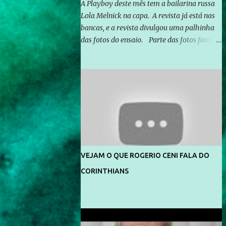
A Playboy deste mês tem a bailarina russa
Lola Melnick na capa. A revista já está nas
bancas, e a revista divulgou uma palhinha
das fotos do ensaio. Parte das fotos foram
feitas no morro do Vidigal, no Rio de
Janeiro. O ensaio foi feito pelo fotógrafo
Gerard Giaume e também contou com a
praia da Joatinga como locação. Playboy
divulga capa e primeiras fotos de Lola
Melnick - @aredacao
VEJAM O QUE ROGERIO CENI FALA DO
CORINTHIANS