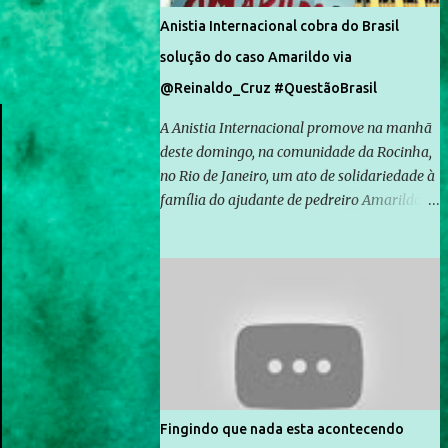
Anistia Internacional cobra do Brasil
solução do caso Amarildo via
@Reinaldo_Cruz #QuestãoBrasil
A Anistia Internacional promove na manhã
deste domingo, na comunidade da Rocinha,
no Rio de Janeiro, um ato de solidariedade à
família do ajudante de pedreiro Amarildo de
Souza, cujo desaparecimento vai completar
um mês no próximo dia 14. Amarildo
desapareceu quando foi levado por policiais
da Unidade de Polícia Pacificadora (UPP) da
Rocinha. A assessora de Direitos Humanos
da Anistia Internacional, Renata Neder, disse
à Agência Brasil que ações e atividades de
mobilização são feitas normalmente pela
organização não governamental. As ações
Fingindo que nada esta acontecendo
de solidariedade são promovidas em apoio