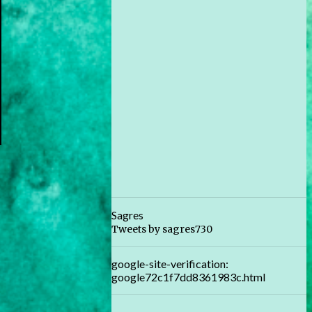
Sagres
Tweets by sagres730
google-site-verification:
google72c1f7dd8361983c.html