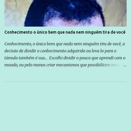
Conhecimento o único bem que nada nem ninguém tira de você
Conhecimento, o único bem que nada nem ninguém tira de você, a
decisão de dividir o conhecimento adquirido ou leva lo para o
túmulo também é sua... Escolhi dividir o pouco que aprendi com o
mundo, ou pelo menos criar mecanismos que possibilitem mais e
mais pessoas terem acesso a educação e ao conhecimento. Não
sou Professor, a mais nobre das profissões, mas tento ser um
empreendedor da comunicação, que além de informação
cotidiana, corriqueira e cada vez mais preocupantes, do tipo que
você já esta acostumado a ver neste espaço, vou trabalhar a ideia
que possibilite distribuir não só informações, mas que gere de
forma consistente a riqueza do conhecimento... Exemplo: o
cidadão brasileiro não precisa só ser informado sobre operações
da Lava Jato, Reformas que podem retirar ou não direitos, ou