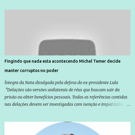
Unidade de Polícia Pacificadora (UPP) da Rocinha. A assessora de
Direitos Humanos da Anistia Internacional, Renata Neder, disse à
Agência Brasil que ações e atividades de mobilização são feitas
normalmente pela organização não governamental. As ações de
solidariedade são promovidas em apoio a famílias ou pessoas que
são vítimas de violência, estão em situação de risco ou têm seus
direitos violados. Leia mais: Anistia Internacional cobra do Brasil
solução do caso Amarildo - Terra Brasil
Fingindo que nada esta acontecendo Michel Temer decide
manter corruptos no poder
Íntegra da Nota divulgada pela defesa do ex-presidente Lula
"Delações são versões unilaterais de réus que buscam sair da
prisão ou obter benefícios pessoais. Todas as referências contidas
nas delações devem ser investigadas com isenção e imparcialidade
não apenas em relação ao ex-Presidente Lula, mas também em
relação a todos os que foram citados, incluindo a sociedade que a
Globo manteve com o Grupo Odebrecht, citada na delação de
Emílio Odebrecht. Lula sempre atuou para promover o Brasil no