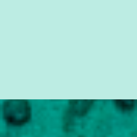
quem vai ser preso ou não; é preciso levar até as pessoas, do mais
simples ao mais burguês, o que diz a nossa Constituição, quais são
seus direitos e deveres em ...