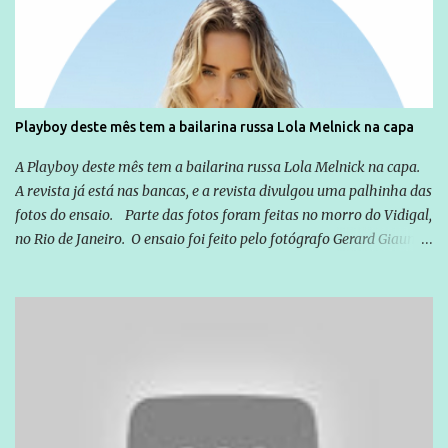
exterior, e não para promover determinadas empresas ou
empresários" Assina a nota o advogado Cristiano Zanin Martins
Playboy deste mês tem a bailarina russa Lola Melnick na capa
A Playboy deste mês tem a bailarina russa Lola Melnick na capa.
A revista já está nas bancas, e a revista divulgou uma palhinha das
fotos do ensaio. Parte das fotos foram feitas no morro do Vidigal,
no Rio de Janeiro. O ensaio foi feito pelo fotógrafo Gerard Giaume
e também contou com a praia da Joatinga como locação. Playboy
divulga capa e primeiras fotos de Lola Melnick - @aredacao