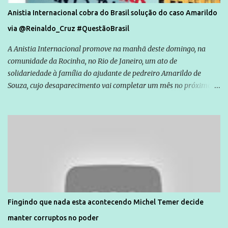
Anistia Internacional cobra do Brasil solução do caso Amarildo
via @Reinaldo_Cruz #QuestãoBrasil
A Anistia Internacional promove na manhã deste domingo, na
comunidade da Rocinha, no Rio de Janeiro, um ato de
solidariedade à família do ajudante de pedreiro Amarildo de
Souza, cujo desaparecimento vai completar um mês no próximo
dia 14. Amarildo desapareceu quando foi levado por policiais da
Unidade de Polícia Pacificadora (UPP) da Rocinha. A assessora de
Direitos Humanos da Anistia Internacional, Renata Neder, disse à
Agência Brasil que ações e atividades de mobilização são feitas
normalmente pela organização não governamental. As ações de
solidariedade são promovidas em apoio a famílias ou pessoas que
são vítimas de violência, estão em situação de risco ou têm seus
direitos violados. Leia mais: Anistia Internacional cobra do Brasil
solução do caso Amarildo - Terra Brasil
Fingindo que nada esta acontecendo Michel Temer decide
manter corruptos no poder