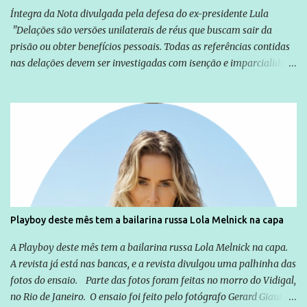
Íntegra da Nota divulgada pela defesa do ex-presidente Lula
"Delações são versões unilaterais de réus que buscam sair da
prisão ou obter benefícios pessoais. Todas as referências contidas
nas delações devem ser investigadas com isenção e imparcialidade
não apenas em relação ao ex-Presidente Lula, mas também em
relação a todos os que foram citados, incluindo a sociedade que a
Globo manteve com o Grupo Odebrecht, citada na delação de
Emílio Odebrecht. Lula sempre atuou para promover o Brasil no
exterior, e não para promover determinadas empresas ou
empresários" Assina a nota o advogado Cristiano Zanin Martins
Playboy deste mês tem a bailarina russa Lola Melnick na capa
A Playboy deste mês tem a bailarina russa Lola Melnick na capa.
A revista já está nas bancas, e a revista divulgou uma palhinha das
fotos do ensaio. Parte das fotos foram feitas no morro do Vidigal,
no Rio de Janeiro. O ensaio foi feito pelo fotógrafo Gerard Giaume