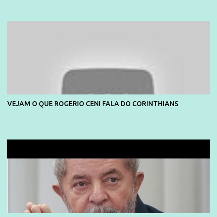
e também contou com a praia da Joatinga como locação. Playboy
divulga capa e primeiras fotos de Lola Melnick - @aredacao
VEJAM O QUE ROGERIO CENI FALA DO CORINTHIANS