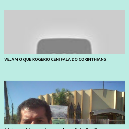
e também contou com a praia da Joatinga como locação. Playboy
divulga capa e primeiras fotos de Lola Melnick - @aredacao
VEJAM O QUE ROGERIO CENI FALA DO CORINTHIANS