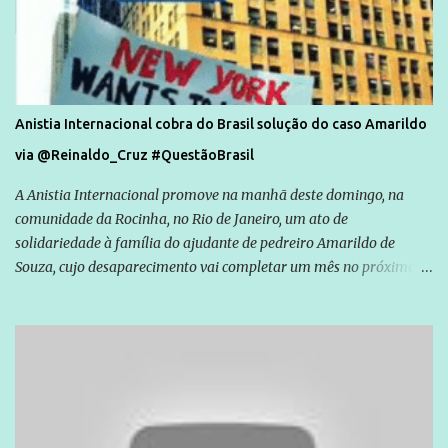
Anistia Internacional cobra do Brasil solução do caso Amarildo
via @Reinaldo_Cruz #QuestãoBrasil
A Anistia Internacional promove na manhã deste domingo, na
comunidade da Rocinha, no Rio de Janeiro, um ato de
solidariedade à família do ajudante de pedreiro Amarildo de
Souza, cujo desaparecimento vai completar um mês no próximo
dia 14. Amarildo desapareceu quando foi levado por policiais da
Unidade de Polícia Pacificadora (UPP) da Rocinha. A assessora de
Direitos Humanos da Anistia Internacional, Renata Neder, disse à
Agência Brasil que ações e atividades de mobilização são feitas
normalmente pela organização não governamental. As ações de
solidariedade são promovidas em apoio a famílias ou pessoas que
são vítimas de violência, estão em situação de risco ou têm seus