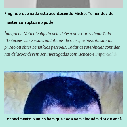
direitos violados. Leia mais: Anistia Internacional cobra do Brasil
solução do caso Amarildo - Terra Brasil
Fingindo que nada esta acontecendo Michel Temer decide
manter corruptos no poder
Íntegra da Nota divulgada pela defesa do ex-presidente Lula
"Delações são versões unilaterais de réus que buscam sair da
prisão ou obter benefícios pessoais. Todas as referências contidas
nas delações devem ser investigadas com isenção e imparcialidade
não apenas em relação ao ex-Presidente Lula, mas também em
relação a todos os que foram citados, incluindo a sociedade que a
Globo manteve com o Grupo Odebrecht, citada na delação de
Emílio Odebrecht. Lula sempre atuou para promover o Brasil no
exterior, e não para promover determinadas empresas ou
empresários" Assina a nota o advogado Cristiano Zanin Martins
Conhecimento o único bem que nada nem ninguém tira de você