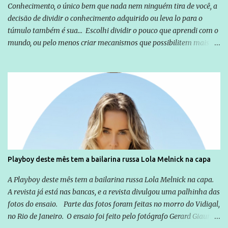
Conhecimento, o único bem que nada nem ninguém tira de você, a
decisão de dividir o conhecimento adquirido ou leva lo para o
túmulo também é sua... Escolhi dividir o pouco que aprendi com o
mundo, ou pelo menos criar mecanismos que possibilitem mais e
mais pessoas terem acesso a educação e ao conhecimento. Não
sou Professor, a mais nobre das profissões, mas tento ser um
empreendedor da comunicação, que além de informação
cotidiana, corriqueira e cada vez mais preocupantes, do tipo que
você já esta acostumado a ver neste espaço, vou trabalhar a ideia
que possibilite distribuir não só informações, mas que gere de
forma consistente a riqueza do conhecimento... Exemplo: o
cidadão brasileiro não precisa só ser informado sobre operações
da Lava Jato, Reformas que podem retirar ou não direitos, ou
Playboy deste mês tem a bailarina russa Lola Melnick na capa
quem vai ser preso ou não; é preciso levar até as pessoas, do mais
simples ao mais burguês, o que diz a nossa Constituição, quais são
A Playboy deste mês tem a bailarina russa Lola Melnick na capa.
seus direitos e deveres em ...
A revista já está nas bancas, e a revista divulgou uma palhinha das
fotos do ensaio. Parte das fotos foram feitas no morro do Vidigal,
no Rio de Janeiro. O ensaio foi feito pelo fotógrafo Gerard Giaume