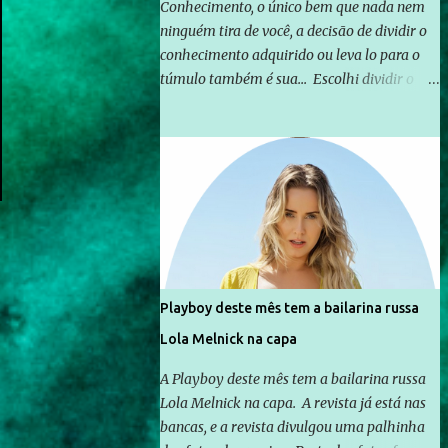
Conhecimento, o único bem que nada nem
ninguém tira de você, a decisão de dividir o
conhecimento adquirido ou leva lo para o
túmulo também é sua... Escolhi dividir o
pouco que aprendi com o mundo, ou pelo
menos criar mecanismos que possibilitem
mais e mais pessoas terem acesso a
educação e ao conhecimento. Não sou
Professor, a mais nobre das profissões, mas
tento ser um empreendedor da
comunicação, que além de informação
cotidiana, corriqueira e cada vez mais
preocupantes, do tipo que você já esta
Playboy deste mês tem a bailarina russa
acostumado a ver neste espaço, vou
Lola Melnick na capa
trabalhar a ideia que possibilite distribuir
não só informações, mas que gere de forma
A Playboy deste mês tem a bailarina russa
consistente a riqueza do conhecimento...
Lola Melnick na capa. A revista já está nas
Exemplo: o cidadão brasileiro não precisa só
bancas, e a revista divulgou uma palhinha
ser informado sobre operações da Lava Jato,