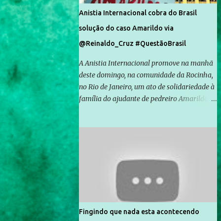
Anistia Internacional cobra do Brasil
solução do caso Amarildo via
@Reinaldo_Cruz #QuestãoBrasil
A Anistia Internacional promove na manhã
deste domingo, na comunidade da Rocinha,
no Rio de Janeiro, um ato de solidariedade à
família do ajudante de pedreiro Amarildo de
Souza, cujo desaparecimento vai completar
um mês no próximo dia 14. Amarildo
desapareceu quando foi levado por policiais
da Unidade de Polícia Pacificadora (UPP) da
Rocinha. A assessora de Direitos Humanos
da Anistia Internacional, Renata Neder, disse
à Agência Brasil que ações e atividades de
mobilização são feitas normalmente pela
organização não governamental. As ações
Fingindo que nada esta acontecendo
de solidariedade são promovidas em apoio