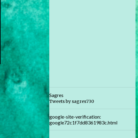
Sagres
Tweets by sagres730
google-site-verification:
google72c1f7dd8361983c.html