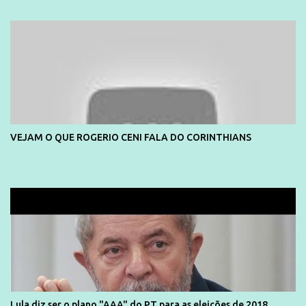
divulga capa e primeiras fotos de Lola Melnick - @aredacao
VEJAM O QUE ROGERIO CENI FALA DO CORINTHIANS
Lula diz ser o plano "AAA" do PT para as eleições de 2018