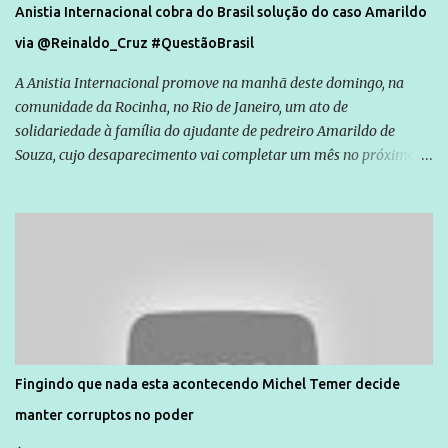
Anistia Internacional cobra do Brasil solução do caso Amarildo
via @Reinaldo_Cruz #QuestãoBrasil
A Anistia Internacional promove na manhã deste domingo, na
comunidade da Rocinha, no Rio de Janeiro, um ato de
solidariedade à família do ajudante de pedreiro Amarildo de
Souza, cujo desaparecimento vai completar um mês no próximo
dia 14. Amarildo desapareceu quando foi levado por policiais da
Unidade de Polícia Pacificadora (UPP) da Rocinha. A assessora de
Direitos Humanos da Anistia Internacional, Renata Neder, disse à
Agência Brasil que ações e atividades de mobilização são feitas
normalmente pela organização não governamental. As ações de
solidariedade são promovidas em apoio a famílias ou pessoas que
são vítimas de violência, estão em situação de risco ou têm seus
direitos violados. Leia mais: Anistia Internacional cobra do Brasil
solução do caso Amarildo - Terra Brasil
Fingindo que nada esta acontecendo Michel Temer decide
manter corruptos no poder