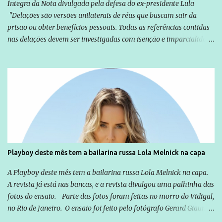
Íntegra da Nota divulgada pela defesa do ex-presidente Lula
"Delações são versões unilaterais de réus que buscam sair da
prisão ou obter benefícios pessoais. Todas as referências contidas
nas delações devem ser investigadas com isenção e imparcialidade
não apenas em relação ao ex-Presidente Lula, mas também em
relação a todos os que foram citados, incluindo a sociedade que a
Globo manteve com o Grupo Odebrecht, citada na delação de
Emílio Odebrecht. Lula sempre atuou para promover o Brasil no
exterior, e não para promover determinadas empresas ou
empresários" Assina a nota o advogado Cristiano Zanin Martins
Playboy deste mês tem a bailarina russa Lola Melnick na capa
A Playboy deste mês tem a bailarina russa Lola Melnick na capa.
A revista já está nas bancas, e a revista divulgou uma palhinha das
fotos do ensaio. Parte das fotos foram feitas no morro do Vidigal,
no Rio de Janeiro. O ensaio foi feito pelo fotógrafo Gerard Giaume
e também contou com a praia da Joatinga como locação. Playboy