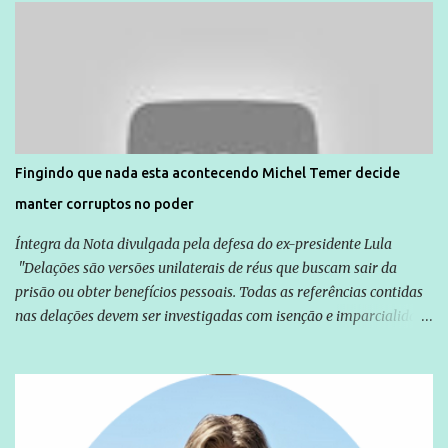
Direitos Humanos da Anistia Internacional, Renata Neder, disse à
Agência Brasil que ações e atividades de mobilização são feitas
normalmente pela organização não governamental. As ações de
solidariedade são promovidas em apoio a famílias ou pessoas que
são vítimas de violência, estão em situação de risco ou têm seus
direitos violados. Leia mais: Anistia Internacional cobra do Brasil
solução do caso Amarildo - Terra Brasil
Fingindo que nada esta acontecendo Michel Temer decide
manter corruptos no poder
Íntegra da Nota divulgada pela defesa do ex-presidente Lula
"Delações são versões unilaterais de réus que buscam sair da
prisão ou obter benefícios pessoais. Todas as referências contidas
nas delações devem ser investigadas com isenção e imparcialidade
não apenas em relação ao ex-Presidente Lula, mas também em
relação a todos os que foram citados, incluindo a sociedade que a
Globo manteve com o Grupo Odebrecht, citada na delação de
Emílio Odebrecht. Lula sempre atuou para promover o Brasil no
exterior, e não para promover determinadas empresas ou