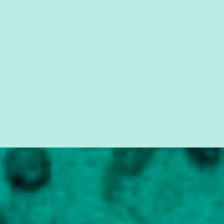
simples ao mais burguês, o que diz a nossa Constituição, quais são
seus direitos e deveres em ...