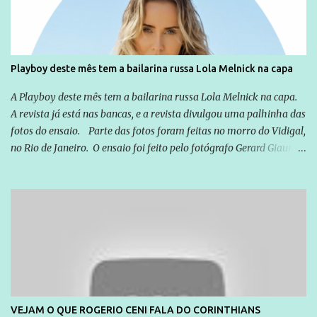
empresários" Assina a nota o advogado Cristiano Zanin Martins
Playboy deste mês tem a bailarina russa Lola Melnick na capa
A Playboy deste mês tem a bailarina russa Lola Melnick na capa.
A revista já está nas bancas, e a revista divulgou uma palhinha das
fotos do ensaio. Parte das fotos foram feitas no morro do Vidigal,
no Rio de Janeiro. O ensaio foi feito pelo fotógrafo Gerard Giaume
e também contou com a praia da Joatinga como locação. Playboy
divulga capa e primeiras fotos de Lola Melnick - @aredacao
VEJAM O QUE ROGERIO CENI FALA DO CORINTHIANS