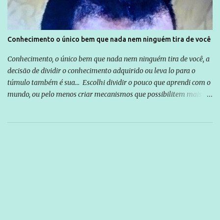
Conhecimento o único bem que nada nem ninguém tira de você
Conhecimento, o único bem que nada nem ninguém tira de você, a
decisão de dividir o conhecimento adquirido ou leva lo para o
túmulo também é sua... Escolhi dividir o pouco que aprendi com o
mundo, ou pelo menos criar mecanismos que possibilitem mais e
mais pessoas terem acesso a educação e ao conhecimento. Não
sou Professor, a mais nobre das profissões, mas tento ser um
empreendedor da comunicação, que além de informação
cotidiana, corriqueira e cada vez mais preocupantes, do tipo que
você já esta acostumado a ver neste espaço, vou trabalhar a ideia
que possibilite distribuir não só informações, mas que gere de
forma consistente a riqueza do conhecimento... Exemplo: o
cidadão brasileiro não precisa só ser informado sobre operações
da Lava Jato, Reformas que podem retirar ou não direitos, ou
quem vai ser preso ou não; é preciso levar até as pessoas, do mais