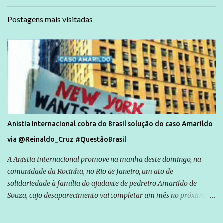
Postagens mais visitadas
Anistia Internacional cobra do Brasil solução do caso Amarildo
via @Reinaldo_Cruz #QuestãoBrasil
A Anistia Internacional promove na manhã deste domingo, na
comunidade da Rocinha, no Rio de Janeiro, um ato de
solidariedade à família do ajudante de pedreiro Amarildo de
Souza, cujo desaparecimento vai completar um mês no próximo
dia 14. Amarildo desapareceu quando foi levado por policiais da
Unidade de Polícia Pacificadora (UPP) da Rocinha. A assessora de