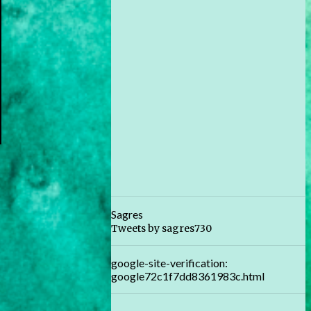
Sagres
Tweets by sagres730
google-site-verification:
google72c1f7dd8361983c.html