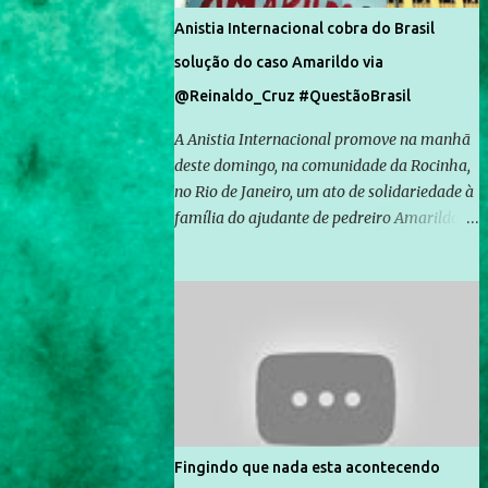
Anistia Internacional cobra do Brasil
solução do caso Amarildo via
@Reinaldo_Cruz #QuestãoBrasil
A Anistia Internacional promove na manhã
deste domingo, na comunidade da Rocinha,
no Rio de Janeiro, um ato de solidariedade à
família do ajudante de pedreiro Amarildo de
Souza, cujo desaparecimento vai completar
um mês no próximo dia 14. Amarildo
desapareceu quando foi levado por policiais
da Unidade de Polícia Pacificadora (UPP) da
Rocinha. A assessora de Direitos Humanos
da Anistia Internacional, Renata Neder, disse
à Agência Brasil que ações e atividades de
mobilização são feitas normalmente pela
organização não governamental. As ações
Fingindo que nada esta acontecendo
de solidariedade são promovidas em apoio