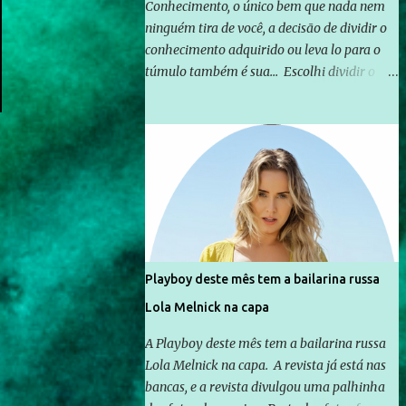
Conhecimento, o único bem que nada nem
ninguém tira de você, a decisão de dividir o
conhecimento adquirido ou leva lo para o
túmulo também é sua... Escolhi dividir o
pouco que aprendi com o mundo, ou pelo
menos criar mecanismos que possibilitem
mais e mais pessoas terem acesso a
educação e ao conhecimento. Não sou
Professor, a mais nobre das profissões, mas
tento ser um empreendedor da
comunicação, que além de informação
cotidiana, corriqueira e cada vez mais
preocupantes, do tipo que você já esta
Playboy deste mês tem a bailarina russa
acostumado a ver neste espaço, vou
Lola Melnick na capa
trabalhar a ideia que possibilite distribuir
não só informações, mas que gere de forma
A Playboy deste mês tem a bailarina russa
consistente a riqueza do conhecimento...
Lola Melnick na capa. A revista já está nas
Exemplo: o cidadão brasileiro não precisa só
bancas, e a revista divulgou uma palhinha
ser informado sobre operações da Lava Jato,