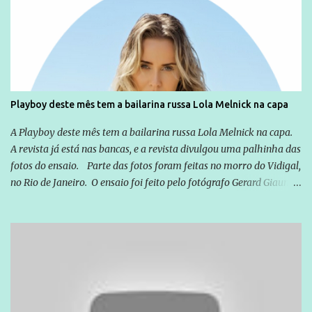
Emílio Odebrecht. Lula sempre atuou para promover o Brasil no
exterior, e não para promover determinadas empresas ou
empresários" Assina a nota o advogado Cristiano Zanin Martins
Playboy deste mês tem a bailarina russa Lola Melnick na capa
A Playboy deste mês tem a bailarina russa Lola Melnick na capa.
A revista já está nas bancas, e a revista divulgou uma palhinha das
fotos do ensaio. Parte das fotos foram feitas no morro do Vidigal,
no Rio de Janeiro. O ensaio foi feito pelo fotógrafo Gerard Giaume
e também contou com a praia da Joatinga como locação. Playboy
divulga capa e primeiras fotos de Lola Melnick - @aredacao