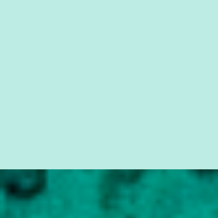
da Lava Jato, Reformas que podem retirar ou não direitos, ou
quem vai ser preso ou não; é preciso levar até as pessoas, do mais
simples ao mais burguês, o que diz a nossa Constituição, quais são
seus direitos e deveres em ...