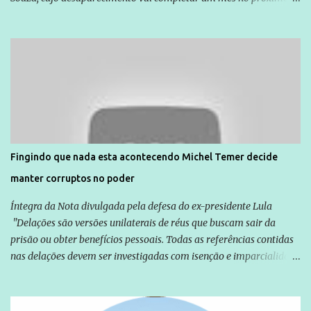
dia 14. Amarildo desapareceu quando foi levado por policiais da
Unidade de Polícia Pacificadora (UPP) da Rocinha. A assessora de
Direitos Humanos da Anistia Internacional, Renata Neder, disse à
Agência Brasil que ações e atividades de mobilização são feitas
normalmente pela organização não governamental. As ações de
solidariedade são promovidas em apoio a famílias ou pessoas que
são vítimas de violência, estão em situação de risco ou têm seus
direitos violados. Leia mais: Anistia Internacional cobra do Brasil
solução do caso Amarildo - Terra Brasil
Fingindo que nada esta acontecendo Michel Temer decide
manter corruptos no poder
Íntegra da Nota divulgada pela defesa do ex-presidente Lula
"Delações são versões unilaterais de réus que buscam sair da
prisão ou obter benefícios pessoais. Todas as referências contidas
nas delações devem ser investigadas com isenção e imparcialidade
não apenas em relação ao ex-Presidente Lula, mas também em
relação a todos os que foram citados, incluindo a sociedade que a
Globo manteve com o Grupo Odebrecht, citada na delação de