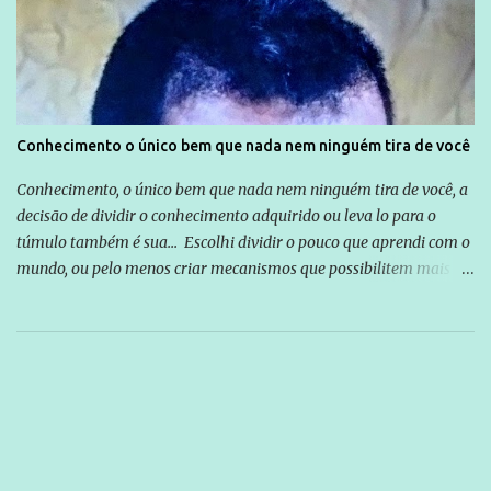
Conhecimento o único bem que nada nem ninguém tira de você
Conhecimento, o único bem que nada nem ninguém tira de você, a
decisão de dividir o conhecimento adquirido ou leva lo para o
túmulo também é sua... Escolhi dividir o pouco que aprendi com o
mundo, ou pelo menos criar mecanismos que possibilitem mais e
mais pessoas terem acesso a educação e ao conhecimento. Não
sou Professor, a mais nobre das profissões, mas tento ser um
empreendedor da comunicação, que além de informação
cotidiana, corriqueira e cada vez mais preocupantes, do tipo que
você já esta acostumado a ver neste espaço, vou trabalhar a ideia
que possibilite distribuir não só informações, mas que gere de
forma consistente a riqueza do conhecimento... Exemplo: o
cidadão brasileiro não precisa só ser informado sobre operações