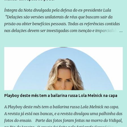
Íntegra da Nota divulgada pela defesa do ex-presidente Lula
"Delações são versões unilaterais de réus que buscam sair da
prisão ou obter benefícios pessoais. Todas as referências contidas
nas delações devem ser investigadas com isenção e imparcialidade
não apenas em relação ao ex-Presidente Lula, mas também em
relação a todos os que foram citados, incluindo a sociedade que a
Globo manteve com o Grupo Odebrecht, citada na delação de
Emílio Odebrecht. Lula sempre atuou para promover o Brasil no
exterior, e não para promover determinadas empresas ou
empresários" Assina a nota o advogado Cristiano Zanin Martins
Playboy deste mês tem a bailarina russa Lola Melnick na capa
A Playboy deste mês tem a bailarina russa Lola Melnick na capa.
A revista já está nas bancas, e a revista divulgou uma palhinha das
fotos do ensaio. Parte das fotos foram feitas no morro do Vidigal,