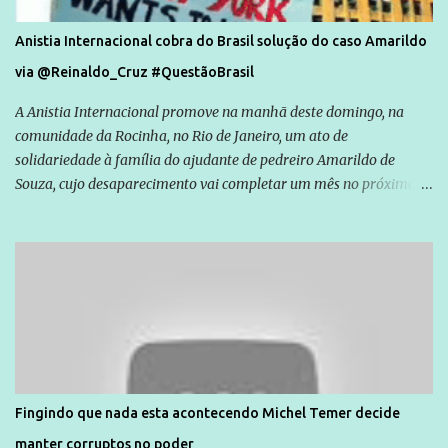
Anistia Internacional cobra do Brasil solução do caso Amarildo
via @Reinaldo_Cruz #QuestãoBrasil
A Anistia Internacional promove na manhã deste domingo, na
comunidade da Rocinha, no Rio de Janeiro, um ato de
solidariedade à família do ajudante de pedreiro Amarildo de
Souza, cujo desaparecimento vai completar um mês no próximo
dia 14. Amarildo desapareceu quando foi levado por policiais da
Unidade de Polícia Pacificadora (UPP) da Rocinha. A assessora de
Direitos Humanos da Anistia Internacional, Renata Neder, disse à
Agência Brasil que ações e atividades de mobilização são feitas
normalmente pela organização não governamental. As ações de
solidariedade são promovidas em apoio a famílias ou pessoas que
são vítimas de violência, estão em situação de risco ou têm seus
direitos violados. Leia mais: Anistia Internacional cobra do Brasil
solução do caso Amarildo - Terra Brasil
Fingindo que nada esta acontecendo Michel Temer decide
manter corruptos no poder