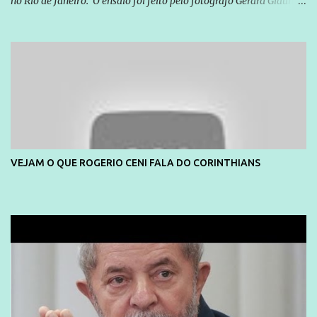
no Rio de Janeiro. O ensaio foi feito pelo fotógrafo Gerard Giaume
e também contou com a praia da Joatinga como locação. Playboy
divulga capa e primeiras fotos de Lola Melnick - @aredacao
VEJAM O QUE ROGERIO CENI FALA DO CORINTHIANS