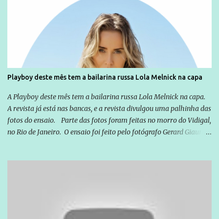
empreendedor da comunicação, que além de informação
cotidiana, corriqueira e cada vez mais preocupantes, do tipo que
você já esta acostumado a ver neste espaço, vou trabalhar a ideia
que possibilite distribuir não só informações, mas que gere de
forma consistente a riqueza do conhecimento... Exemplo: o
cidadão brasileiro não precisa só ser informado sobre operações
da Lava Jato, Reformas que podem retirar ou não direitos, ou
Playboy deste mês tem a bailarina russa Lola Melnick na capa
quem vai ser preso ou não; é preciso levar até as pessoas, do mais
simples ao mais burguês, o que diz a nossa Constituição, quais são
A Playboy deste mês tem a bailarina russa Lola Melnick na capa.
seus direitos e deveres em ...
A revista já está nas bancas, e a revista divulgou uma palhinha das
fotos do ensaio. Parte das fotos foram feitas no morro do Vidigal,
no Rio de Janeiro. O ensaio foi feito pelo fotógrafo Gerard Giaume
e também contou com a praia da Joatinga como locação. Playboy
divulga capa e primeiras fotos de Lola Melnick - @aredacao