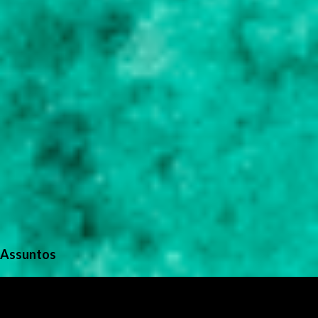
s
Assuntos