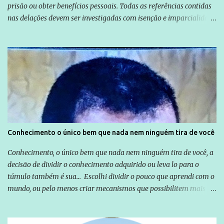
prisão ou obter benefícios pessoais. Todas as referências contidas
nas delações devem ser investigadas com isenção e imparcialidade
não apenas em relação ao ex-Presidente Lula, mas também em
relação a todos os que foram citados, incluindo a sociedade que a
Globo manteve com o Grupo Odebrecht, citada na delação de
Emílio Odebrecht. Lula sempre atuou para promover o Brasil no
exterior, e não para promover determinadas empresas ou
empresários" Assina a nota o advogado Cristiano Zanin Martins
Conhecimento o único bem que nada nem ninguém tira de você
Conhecimento, o único bem que nada nem ninguém tira de você, a
decisão de dividir o conhecimento adquirido ou leva lo para o
túmulo também é sua... Escolhi dividir o pouco que aprendi com o
mundo, ou pelo menos criar mecanismos que possibilitem mais e
mais pessoas terem acesso a educação e ao conhecimento. Não
sou Professor, a mais nobre das profissões, mas tento ser um