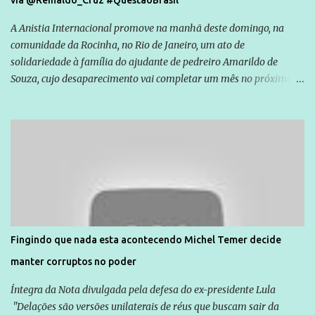
via @Reinaldo_Cruz #QuestãoBrasil
A Anistia Internacional promove na manhã deste domingo, na
comunidade da Rocinha, no Rio de Janeiro, um ato de
solidariedade à família do ajudante de pedreiro Amarildo de
Souza, cujo desaparecimento vai completar um mês no próximo
dia 14. Amarildo desapareceu quando foi levado por policiais da
Unidade de Polícia Pacificadora (UPP) da Rocinha. A assessora de
Direitos Humanos da Anistia Internacional, Renata Neder, disse à
Agência Brasil que ações e atividades de mobilização são feitas
normalmente pela organização não governamental. As ações de
solidariedade são promovidas em apoio a famílias ou pessoas que
são vítimas de violência, estão em situação de risco ou têm seus
direitos violados. Leia mais: Anistia Internacional cobra do Brasil
solução do caso Amarildo - Terra Brasil
Fingindo que nada esta acontecendo Michel Temer decide
manter corruptos no poder
Íntegra da Nota divulgada pela defesa do ex-presidente Lula
"Delações são versões unilaterais de réus que buscam sair da