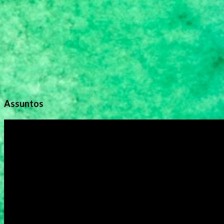
o
s
Assuntos