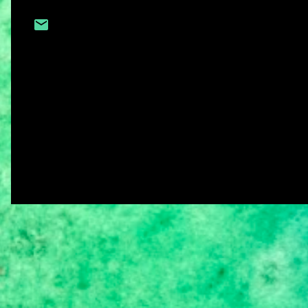
C
o
m
e
n
t
á
r
i