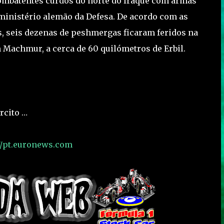
ombatentes curdos do norte do Iraque com armas
ministério alemão da Defesa. De acordo com as
, seis dezenas de peshmergas ficaram feridos na
 Machmur, a cerca de 60 quilómetros de Erbil.
rcito …
//pt.euronews.com