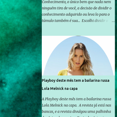
Conhecimento, o único bem que nada nem
ninguém tira de você, a decisão de dividir o
conhecimento adquirido ou leva lo para o
túmulo também é sua... Escolhi dividir o
pouco que aprendi com o mundo, ou pelo
menos criar mecanismos que possibilitem
mais e mais pessoas terem acesso a
educação e ao conhecimento. Não sou
Professor, a mais nobre das profissões, mas
tento ser um empreendedor da
comunicação, que além de informação
cotidiana, corriqueira e cada vez mais
preocupantes, do tipo que você já esta
Playboy deste mês tem a bailarina russa
acostumado a ver neste espaço, vou
Lola Melnick na capa
trabalhar a ideia que possibilite distribuir
não só informações, mas que gere de forma
A Playboy deste mês tem a bailarina russa
consistente a riqueza do conhecimento...
Lola Melnick na capa. A revista já está nas
Exemplo: o cidadão brasileiro não precisa só
bancas, e a revista divulgou uma palhinha
ser informado sobre operações da Lava Jato,