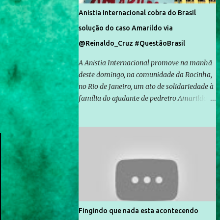
Anistia Internacional cobra do Brasil
solução do caso Amarildo via
@Reinaldo_Cruz #QuestãoBrasil
A Anistia Internacional promove na manhã
deste domingo, na comunidade da Rocinha,
no Rio de Janeiro, um ato de solidariedade à
família do ajudante de pedreiro Amarildo de
Souza, cujo desaparecimento vai completar
um mês no próximo dia 14. Amarildo
desapareceu quando foi levado por policiais
da Unidade de Polícia Pacificadora (UPP) da
Rocinha. A assessora de Direitos Humanos
da Anistia Internacional, Renata Neder, disse
à Agência Brasil que ações e atividades de
mobilização são feitas normalmente pela
organização não governamental. As ações
Fingindo que nada esta acontecendo
de solidariedade são promovidas em apoio