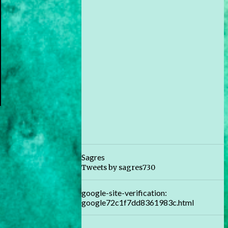
Sagres
Tweets by sagres730
google-site-verification:
google72c1f7dd8361983c.html