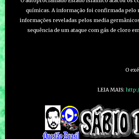
O autoproclamado Estado Islâmico atacou os c
químicas. A informação foi confirmada pelo 
informações reveladas pelos media germânicos
sequência de um ataque com gás de cloro em
O exé
LEIA MAIS:
http: