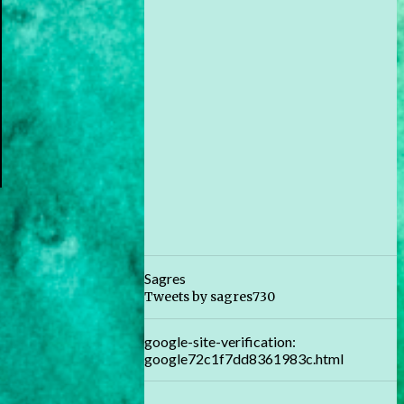
Sagres
Tweets by sagres730
google-site-verification:
google72c1f7dd8361983c.html