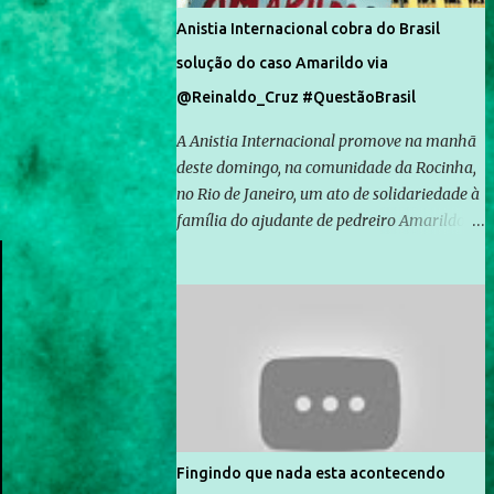
Anistia Internacional cobra do Brasil
solução do caso Amarildo via
@Reinaldo_Cruz #QuestãoBrasil
A Anistia Internacional promove na manhã
deste domingo, na comunidade da Rocinha,
no Rio de Janeiro, um ato de solidariedade à
família do ajudante de pedreiro Amarildo de
Souza, cujo desaparecimento vai completar
um mês no próximo dia 14. Amarildo
desapareceu quando foi levado por policiais
da Unidade de Polícia Pacificadora (UPP) da
Rocinha. A assessora de Direitos Humanos
da Anistia Internacional, Renata Neder, disse
à Agência Brasil que ações e atividades de
mobilização são feitas normalmente pela
organização não governamental. As ações
Fingindo que nada esta acontecendo
de solidariedade são promovidas em apoio