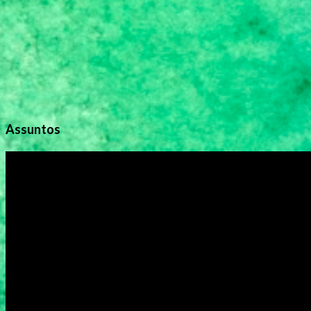
s
Assuntos