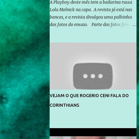
A Playboy deste mês tem a bailarina russa
Lola Melnick na capa. A revista já está nas
bancas, e a revista divulgou uma palhinha
das fotos do ensaio. Parte das fotos foram
feitas no morro do Vidigal, no Rio de
Janeiro. O ensaio foi feito pelo fotógrafo
Gerard Giaume e também contou com a
praia da Joatinga como locação. Playboy
divulga capa e primeiras fotos de Lola
Melnick - @aredacao
VEJAM O QUE ROGERIO CENI FALA DO
CORINTHIANS