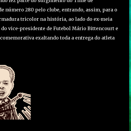
ndo fez parte do surgimento do Time de
de número 280 pelo clube, entrando, assim, para o
rmadura tricolor na história, ao lado do ex-meia
s do vice-presidente de Futebol Mário Bittencourt e
comemorativa exaltando toda a entrega do atleta