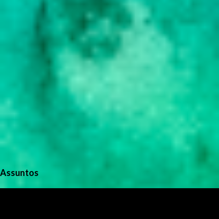
s
Assuntos