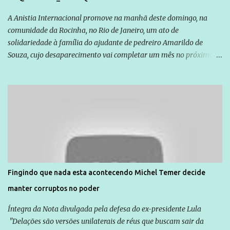
A Anistia Internacional promove na manhã deste domingo, na
comunidade da Rocinha, no Rio de Janeiro, um ato de
solidariedade à família do ajudante de pedreiro Amarildo de
Souza, cujo desaparecimento vai completar um mês no próximo
dia 14. Amarildo desapareceu quando foi levado por policiais da
Unidade de Polícia Pacificadora (UPP) da Rocinha. A assessora de
Direitos Humanos da Anistia Internacional, Renata Neder, disse à
Agência Brasil que ações e atividades de mobilização são feitas
normalmente pela organização não governamental. As ações de
solidariedade são promovidas em apoio a famílias ou pessoas que
são vítimas de violência, estão em situação de risco ou têm seus
direitos violados. Leia mais: Anistia Internacional cobra do Brasil
solução do caso Amarildo - Terra Brasil
Fingindo que nada esta acontecendo Michel Temer decide
manter corruptos no poder
Íntegra da Nota divulgada pela defesa do ex-presidente Lula
"Delações são versões unilaterais de réus que buscam sair da