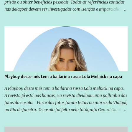
prisão ou obter benefícios pessoais. Todas as referências contidas
nas delações devem ser investigadas com isenção e imparcialidade
não apenas em relação ao ex-Presidente Lula, mas também em
relação a todos os que foram citados, incluindo a sociedade que a
Globo manteve com o Grupo Odebrecht, citada na delação de
Emílio Odebrecht. Lula sempre atuou para promover o Brasil no
exterior, e não para promover determinadas empresas ou
empresários" Assina a nota o advogado Cristiano Zanin Martins
Playboy deste mês tem a bailarina russa Lola Melnick na capa
A Playboy deste mês tem a bailarina russa Lola Melnick na capa.
A revista já está nas bancas, e a revista divulgou uma palhinha das
fotos do ensaio. Parte das fotos foram feitas no morro do Vidigal,
no Rio de Janeiro. O ensaio foi feito pelo fotógrafo Gerard Giaume
e também contou com a praia da Joatinga como locação. Playboy
divulga capa e primeiras fotos de Lola Melnick - @aredacao