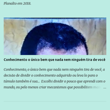
Planalto em 2018.
Conhecimento o único bem que nada nem ninguém tira de você
Conhecimento, o único bem que nada nem ninguém tira de você, a
decisão de dividir o conhecimento adquirido ou leva lo para o
túmulo também é sua... Escolhi dividir o pouco que aprendi com o
mundo, ou pelo menos criar mecanismos que possibilitem mais e
mais pessoas terem acesso a educação e ao conhecimento. Não
sou Professor, a mais nobre das profissões, mas tento ser um
empreendedor da comunicação, que além de informação