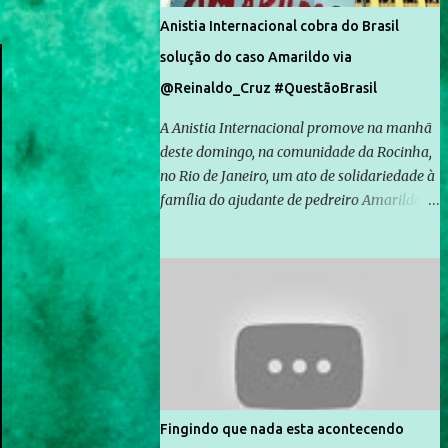
Anistia Internacional cobra do Brasil
solução do caso Amarildo via
@Reinaldo_Cruz #QuestãoBrasil
A Anistia Internacional promove na manhã
deste domingo, na comunidade da Rocinha,
no Rio de Janeiro, um ato de solidariedade à
família do ajudante de pedreiro Amarildo de
Souza, cujo desaparecimento vai completar
um mês no próximo dia 14. Amarildo
desapareceu quando foi levado por policiais
da Unidade de Polícia Pacificadora (UPP) da
Rocinha. A assessora de Direitos Humanos
da Anistia Internacional, Renata Neder, disse
à Agência Brasil que ações e atividades de
mobilização são feitas normalmente pela
organização não governamental. As ações
Fingindo que nada esta acontecendo
de solidariedade são promovidas em apoio