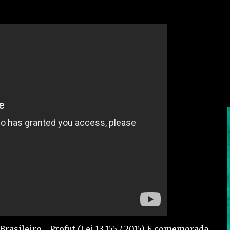
rasileiro - Profut (Lei 13,155 / 2015) E comemorada