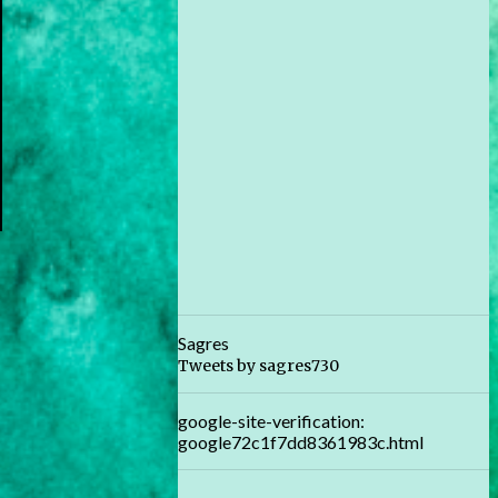
Sagres
Tweets by sagres730
google-site-verification:
google72c1f7dd8361983c.html