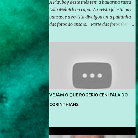
A Playboy deste mês tem a bailarina russa
Lola Melnick na capa. A revista já está nas
bancas, e a revista divulgou uma palhinha
das fotos do ensaio. Parte das fotos foram
feitas no morro do Vidigal, no Rio de
Janeiro. O ensaio foi feito pelo fotógrafo
Gerard Giaume e também contou com a
praia da Joatinga como locação. Playboy
divulga capa e primeiras fotos de Lola
Melnick - @aredacao
VEJAM O QUE ROGERIO CENI FALA DO
CORINTHIANS