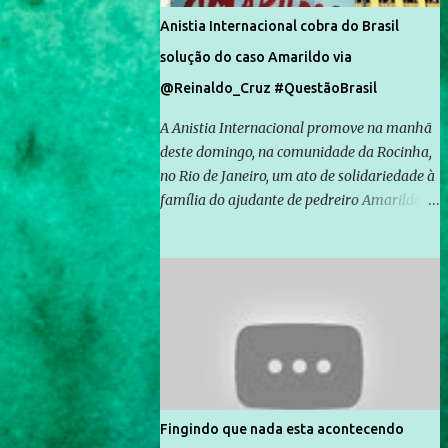
Anistia Internacional cobra do Brasil
solução do caso Amarildo via
@Reinaldo_Cruz #QuestãoBrasil
A Anistia Internacional promove na manhã
deste domingo, na comunidade da Rocinha,
no Rio de Janeiro, um ato de solidariedade à
família do ajudante de pedreiro Amarildo de
Souza, cujo desaparecimento vai completar
um mês no próximo dia 14. Amarildo
desapareceu quando foi levado por policiais
da Unidade de Polícia Pacificadora (UPP) da
Rocinha. A assessora de Direitos Humanos
da Anistia Internacional, Renata Neder, disse
à Agência Brasil que ações e atividades de
mobilização são feitas normalmente pela
organização não governamental. As ações
Fingindo que nada esta acontecendo
de solidariedade são promovidas em apoio