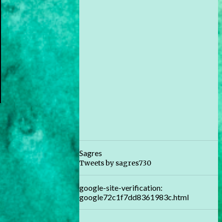
Sagres
Tweets by sagres730
google-site-verification:
google72c1f7dd8361983c.html