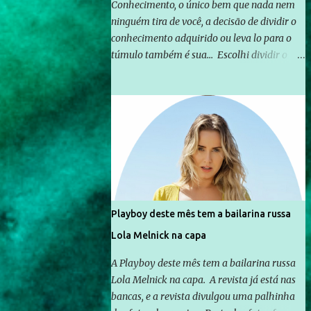
Conhecimento, o único bem que nada nem
ninguém tira de você, a decisão de dividir o
conhecimento adquirido ou leva lo para o
túmulo também é sua... Escolhi dividir o
pouco que aprendi com o mundo, ou pelo
menos criar mecanismos que possibilitem
mais e mais pessoas terem acesso a
educação e ao conhecimento. Não sou
Professor, a mais nobre das profissões, mas
tento ser um empreendedor da
comunicação, que além de informação
cotidiana, corriqueira e cada vez mais
preocupantes, do tipo que você já esta
Playboy deste mês tem a bailarina russa
acostumado a ver neste espaço, vou
Lola Melnick na capa
trabalhar a ideia que possibilite distribuir
não só informações, mas que gere de forma
A Playboy deste mês tem a bailarina russa
consistente a riqueza do conhecimento...
Lola Melnick na capa. A revista já está nas
Exemplo: o cidadão brasileiro não precisa só
bancas, e a revista divulgou uma palhinha
ser informado sobre operações da Lava Jato,