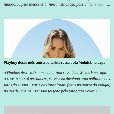
mundo, ou pelo menos criar mecanismos que possibilitem mais e
mais pessoas terem acesso a educação e ao conhecimento. Não
sou Professor, a mais nobre das profissões, mas tento ser um
empreendedor da comunicação, que além de informação
cotidiana, corriqueira e cada vez mais preocupantes, do tipo que
você já esta acostumado a ver neste espaço, vou trabalhar a ideia
que possibilite distribuir não só informações, mas que gere de
forma consistente a riqueza do conhecimento... Exemplo: o
cidadão brasileiro não precisa só ser informado sobre operações
da Lava Jato, Reformas que podem retirar ou não direitos, ou
Playboy deste mês tem a bailarina russa Lola Melnick na capa
quem vai ser preso ou não; é preciso levar até as pessoas, do mais
simples ao mais burguês, o que diz a nossa Constituição, quais são
A Playboy deste mês tem a bailarina russa Lola Melnick na capa.
seus direitos e deveres em ...
A revista já está nas bancas, e a revista divulgou uma palhinha das
fotos do ensaio. Parte das fotos foram feitas no morro do Vidigal,
no Rio de Janeiro. O ensaio foi feito pelo fotógrafo Gerard Giaume
e também contou com a praia da Joatinga como locação. Playboy
divulga capa e primeiras fotos de Lola Melnick - @aredacao