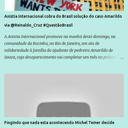
Anistia Internacional cobra do Brasil solução do caso Amarildo
via @Reinaldo_Cruz #QuestãoBrasil
A Anistia Internacional promove na manhã deste domingo, na
comunidade da Rocinha, no Rio de Janeiro, um ato de
solidariedade à família do ajudante de pedreiro Amarildo de
Souza, cujo desaparecimento vai completar um mês no próximo
dia 14. Amarildo desapareceu quando foi levado por policiais da
Unidade de Polícia Pacificadora (UPP) da Rocinha. A assessora de
Direitos Humanos da Anistia Internacional, Renata Neder, disse à
Agência Brasil que ações e atividades de mobilização são feitas
normalmente pela organização não governamental. As ações de
solidariedade são promovidas em apoio a famílias ou pessoas que
são vítimas de violência, estão em situação de risco ou têm seus
direitos violados. Leia mais: Anistia Internacional cobra do Brasil
solução do caso Amarildo - Terra Brasil
Fingindo que nada esta acontecendo Michel Temer decide