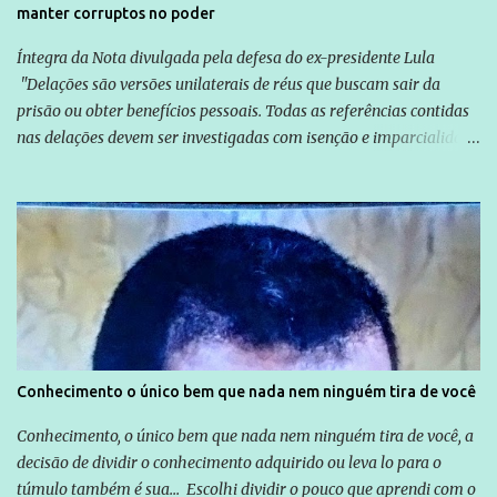
manter corruptos no poder
Íntegra da Nota divulgada pela defesa do ex-presidente Lula
"Delações são versões unilaterais de réus que buscam sair da
prisão ou obter benefícios pessoais. Todas as referências contidas
nas delações devem ser investigadas com isenção e imparcialidade
não apenas em relação ao ex-Presidente Lula, mas também em
relação a todos os que foram citados, incluindo a sociedade que a
Globo manteve com o Grupo Odebrecht, citada na delação de
Emílio Odebrecht. Lula sempre atuou para promover o Brasil no
exterior, e não para promover determinadas empresas ou
empresários" Assina a nota o advogado Cristiano Zanin Martins
Conhecimento o único bem que nada nem ninguém tira de você
Conhecimento, o único bem que nada nem ninguém tira de você, a
decisão de dividir o conhecimento adquirido ou leva lo para o
túmulo também é sua... Escolhi dividir o pouco que aprendi com o