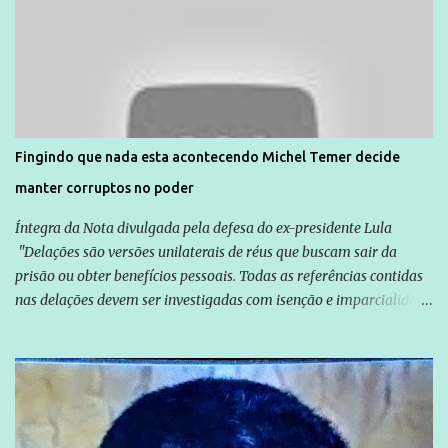
Direitos Humanos da Anistia Internacional, Renata Neder, disse à
Agência Brasil que ações e atividades de mobilização são feitas
normalmente pela organização não governamental. As ações de
solidariedade são promovidas em apoio a famílias ou pessoas que
são vítimas de violência, estão em situação de risco ou têm seus
direitos violados. Leia mais: Anistia Internacional cobra do Brasil
solução do caso Amarildo - Terra Brasil
Fingindo que nada esta acontecendo Michel Temer decide
manter corruptos no poder
Íntegra da Nota divulgada pela defesa do ex-presidente Lula
"Delações são versões unilaterais de réus que buscam sair da
prisão ou obter benefícios pessoais. Todas as referências contidas
nas delações devem ser investigadas com isenção e imparcialidade
não apenas em relação ao ex-Presidente Lula, mas também em
relação a todos os que foram citados, incluindo a sociedade que a
Globo manteve com o Grupo Odebrecht, citada na delação de
Emílio Odebrecht. Lula sempre atuou para promover o Brasil no
exterior, e não para promover determinadas empresas ou
empresários" Assina a nota o advogado Cristiano Zanin Martins