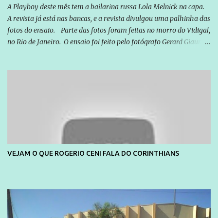
simples ao mais burguês, o que diz a nossa Constituição, quais são
A Playboy deste mês tem a bailarina russa Lola Melnick na capa.
seus direitos e deveres em ...
A revista já está nas bancas, e a revista divulgou uma palhinha das
fotos do ensaio. Parte das fotos foram feitas no morro do Vidigal,
no Rio de Janeiro. O ensaio foi feito pelo fotógrafo Gerard Giaume
e também contou com a praia da Joatinga como locação. Playboy
divulga capa e primeiras fotos de Lola Melnick - @aredacao
VEJAM O QUE ROGERIO CENI FALA DO CORINTHIANS