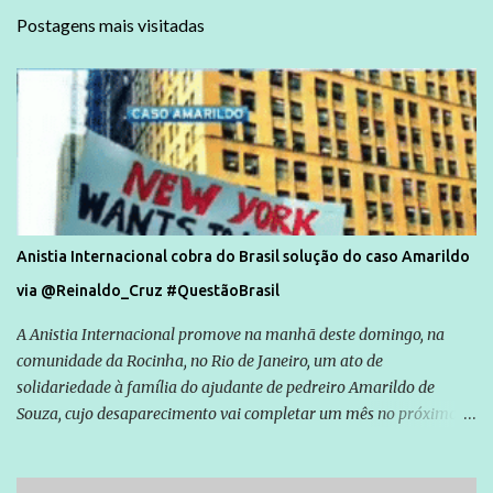
Postagens mais visitadas
Anistia Internacional cobra do Brasil solução do caso Amarildo
via @Reinaldo_Cruz #QuestãoBrasil
A Anistia Internacional promove na manhã deste domingo, na
comunidade da Rocinha, no Rio de Janeiro, um ato de
solidariedade à família do ajudante de pedreiro Amarildo de
Souza, cujo desaparecimento vai completar um mês no próximo
dia 14. Amarildo desapareceu quando foi levado por policiais da
Unidade de Polícia Pacificadora (UPP) da Rocinha. A assessora de