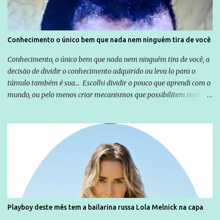
Conhecimento o único bem que nada nem ninguém tira de você
Conhecimento, o único bem que nada nem ninguém tira de você, a
decisão de dividir o conhecimento adquirido ou leva lo para o
túmulo também é sua... Escolhi dividir o pouco que aprendi com o
mundo, ou pelo menos criar mecanismos que possibilitem mais e
mais pessoas terem acesso a educação e ao conhecimento. Não
sou Professor, a mais nobre das profissões, mas tento ser um
empreendedor da comunicação, que além de informação
cotidiana, corriqueira e cada vez mais preocupantes, do tipo que
você já esta acostumado a ver neste espaço, vou trabalhar a ideia
que possibilite distribuir não só informações, mas que gere de
forma consistente a riqueza do conhecimento... Exemplo: o
cidadão brasileiro não precisa só ser informado sobre operações
da Lava Jato, Reformas que podem retirar ou não direitos, ou
Playboy deste mês tem a bailarina russa Lola Melnick na capa
quem vai ser preso ou não; é preciso levar até as pessoas, do mais