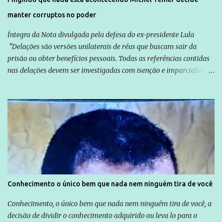
manter corruptos no poder
Íntegra da Nota divulgada pela defesa do ex-presidente Lula
"Delações são versões unilaterais de réus que buscam sair da
prisão ou obter benefícios pessoais. Todas as referências contidas
nas delações devem ser investigadas com isenção e imparcialidade
não apenas em relação ao ex-Presidente Lula, mas também em
relação a todos os que foram citados, incluindo a sociedade que a
Globo manteve com o Grupo Odebrecht, citada na delação de
Emílio Odebrecht. Lula sempre atuou para promover o Brasil no
exterior, e não para promover determinadas empresas ou
empresários" Assina a nota o advogado Cristiano Zanin Martins
Conhecimento o único bem que nada nem ninguém tira de você
Conhecimento, o único bem que nada nem ninguém tira de você, a
decisão de dividir o conhecimento adquirido ou leva lo para o