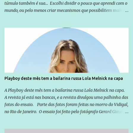
túmulo também é sua... Escolhi dividir o pouco que aprendi com o
mundo, ou pelo menos criar mecanismos que possibilitem mais e
mais pessoas terem acesso a educação e ao conhecimento. Não
sou Professor, a mais nobre das profissões, mas tento ser um
empreendedor da comunicação, que além de informação
cotidiana, corriqueira e cada vez mais preocupantes, do tipo que
você já esta acostumado a ver neste espaço, vou trabalhar a ideia
que possibilite distribuir não só informações, mas que gere de
forma consistente a riqueza do conhecimento... Exemplo: o
cidadão brasileiro não precisa só ser informado sobre operações
da Lava Jato, Reformas que podem retirar ou não direitos, ou
Playboy deste mês tem a bailarina russa Lola Melnick na capa
quem vai ser preso ou não; é preciso levar até as pessoas, do mais
simples ao mais burguês, o que diz a nossa Constituição, quais são
A Playboy deste mês tem a bailarina russa Lola Melnick na capa.
seus direitos e deveres em ...
A revista já está nas bancas, e a revista divulgou uma palhinha das
fotos do ensaio. Parte das fotos foram feitas no morro do Vidigal,
no Rio de Janeiro. O ensaio foi feito pelo fotógrafo Gerard Giaume
e também contou com a praia da Joatinga como locação. Playboy
divulga capa e primeiras fotos de Lola Melnick - @aredacao