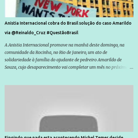
Anistia Internacional cobra do Brasil solução do caso Amarildo
via @Reinaldo_Cruz #QuestãoBrasil
A Anistia Internacional promove na manhã deste domingo, na
comunidade da Rocinha, no Rio de Janeiro, um ato de
solidariedade à família do ajudante de pedreiro Amarildo de
Souza, cujo desaparecimento vai completar um mês no próximo
dia 14. Amarildo desapareceu quando foi levado por policiais da
Unidade de Polícia Pacificadora (UPP) da Rocinha. A assessora de
Direitos Humanos da Anistia Internacional, Renata Neder, disse à
Agência Brasil que ações e atividades de mobilização são feitas
normalmente pela organização não governamental. As ações de
solidariedade são promovidas em apoio a famílias ou pessoas que
são vítimas de violência, estão em situação de risco ou têm seus
direitos violados. Leia mais: Anistia Internacional cobra do Brasil
solução do caso Amarildo - Terra Brasil
Fingindo que nada esta acontecendo Michel Temer decide