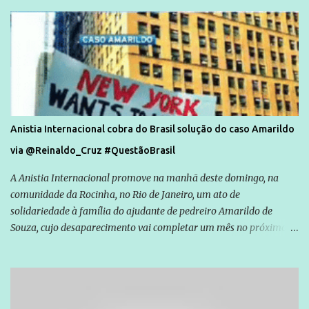
Anistia Internacional cobra do Brasil solução do caso Amarildo
via @Reinaldo_Cruz #QuestãoBrasil
A Anistia Internacional promove na manhã deste domingo, na
comunidade da Rocinha, no Rio de Janeiro, um ato de
solidariedade à família do ajudante de pedreiro Amarildo de
Souza, cujo desaparecimento vai completar um mês no próximo
dia 14. Amarildo desapareceu quando foi levado por policiais da
Unidade de Polícia Pacificadora (UPP) da Rocinha. A assessora de
Direitos Humanos da Anistia Internacional, Renata Neder, disse à
Agência Brasil que ações e atividades de mobilização são feitas