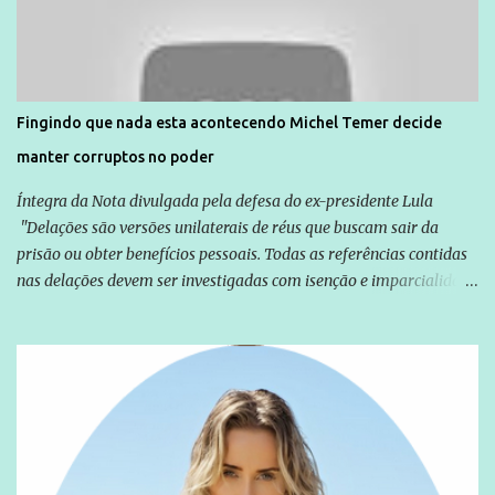
normalmente pela organização não governamental. As ações de
solidariedade são promovidas em apoio a famílias ou pessoas que
são vítimas de violência, estão em situação de risco ou têm seus
direitos violados. Leia mais: Anistia Internacional cobra do Brasil
solução do caso Amarildo - Terra Brasil
Fingindo que nada esta acontecendo Michel Temer decide
manter corruptos no poder
Íntegra da Nota divulgada pela defesa do ex-presidente Lula
"Delações são versões unilaterais de réus que buscam sair da
prisão ou obter benefícios pessoais. Todas as referências contidas
nas delações devem ser investigadas com isenção e imparcialidade
não apenas em relação ao ex-Presidente Lula, mas também em
relação a todos os que foram citados, incluindo a sociedade que a
Globo manteve com o Grupo Odebrecht, citada na delação de
Emílio Odebrecht. Lula sempre atuou para promover o Brasil no
exterior, e não para promover determinadas empresas ou
empresários" Assina a nota o advogado Cristiano Zanin Martins