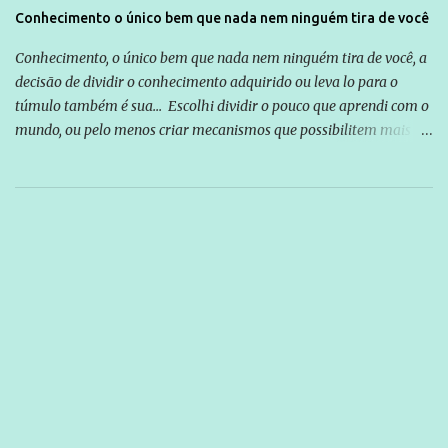
Conhecimento o único bem que nada nem ninguém tira de você
Conhecimento, o único bem que nada nem ninguém tira de você, a
decisão de dividir o conhecimento adquirido ou leva lo para o
túmulo também é sua... Escolhi dividir o pouco que aprendi com o
mundo, ou pelo menos criar mecanismos que possibilitem mais e
mais pessoas terem acesso a educação e ao conhecimento. Não
sou Professor, a mais nobre das profissões, mas tento ser um
empreendedor da comunicação, que além de informação
cotidiana, corriqueira e cada vez mais preocupantes, do tipo que
você já esta acostumado a ver neste espaço, vou trabalhar a ideia
que possibilite distribuir não só informações, mas que gere de
forma consistente a riqueza do conhecimento... Exemplo: o
cidadão brasileiro não precisa só ser informado sobre operações
da Lava Jato, Reformas que podem retirar ou não direitos, ou
quem vai ser preso ou não; é preciso levar até as pessoas, do mais
simples ao mais burguês, o que diz a nossa Constituição, quais são
seus direitos e deveres em ...