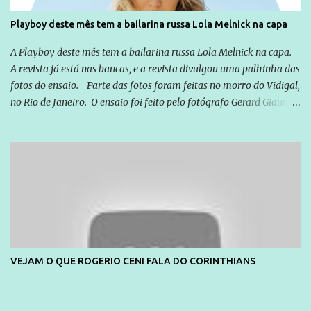
Playboy deste mês tem a bailarina russa Lola Melnick na capa
A Playboy deste mês tem a bailarina russa Lola Melnick na capa.
A revista já está nas bancas, e a revista divulgou uma palhinha das
fotos do ensaio. Parte das fotos foram feitas no morro do Vidigal,
no Rio de Janeiro. O ensaio foi feito pelo fotógrafo Gerard Giaume
e também contou com a praia da Joatinga como locação. Playboy
divulga capa e primeiras fotos de Lola Melnick - @aredacao
VEJAM O QUE ROGERIO CENI FALA DO CORINTHIANS