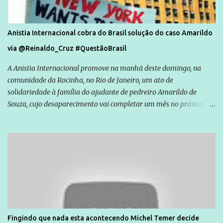
Anistia Internacional cobra do Brasil solução do caso Amarildo
via @Reinaldo_Cruz #QuestãoBrasil
A Anistia Internacional promove na manhã deste domingo, na
comunidade da Rocinha, no Rio de Janeiro, um ato de
solidariedade à família do ajudante de pedreiro Amarildo de
Souza, cujo desaparecimento vai completar um mês no próximo
dia 14. Amarildo desapareceu quando foi levado por policiais da
Unidade de Polícia Pacificadora (UPP) da Rocinha. A assessora de
Direitos Humanos da Anistia Internacional, Renata Neder, disse à
Agência Brasil que ações e atividades de mobilização são feitas
normalmente pela organização não governamental. As ações de
solidariedade são promovidas em apoio a famílias ou pessoas que
são vítimas de violência, estão em situação de risco ou têm seus
direitos violados. Leia mais: Anistia Internacional cobra do Brasil
solução do caso Amarildo - Terra Brasil
Fingindo que nada esta acontecendo Michel Temer decide