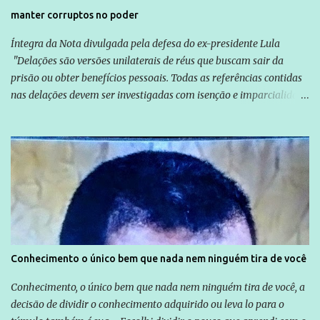
manter corruptos no poder
Íntegra da Nota divulgada pela defesa do ex-presidente Lula
"Delações são versões unilaterais de réus que buscam sair da
prisão ou obter benefícios pessoais. Todas as referências contidas
nas delações devem ser investigadas com isenção e imparcialidade
não apenas em relação ao ex-Presidente Lula, mas também em
relação a todos os que foram citados, incluindo a sociedade que a
Globo manteve com o Grupo Odebrecht, citada na delação de
Emílio Odebrecht. Lula sempre atuou para promover o Brasil no
exterior, e não para promover determinadas empresas ou
empresários" Assina a nota o advogado Cristiano Zanin Martins
Conhecimento o único bem que nada nem ninguém tira de você
Conhecimento, o único bem que nada nem ninguém tira de você, a
decisão de dividir o conhecimento adquirido ou leva lo para o