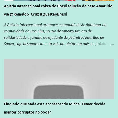
Anistia Internacional cobra do Brasil solução do caso Amarildo
via @Reinaldo_Cruz #QuestãoBrasil
A Anistia Internacional promove na manhã deste domingo, na
comunidade da Rocinha, no Rio de Janeiro, um ato de
solidariedade à família do ajudante de pedreiro Amarildo de
Souza, cujo desaparecimento vai completar um mês no próximo
dia 14. Amarildo desapareceu quando foi levado por policiais da
Unidade de Polícia Pacificadora (UPP) da Rocinha. A assessora de
Direitos Humanos da Anistia Internacional, Renata Neder, disse à
Agência Brasil que ações e atividades de mobilização são feitas
normalmente pela organização não governamental. As ações de
solidariedade são promovidas em apoio a famílias ou pessoas que
são vítimas de violência, estão em situação de risco ou têm seus
direitos violados. Leia mais: Anistia Internacional cobra do Brasil
solução do caso Amarildo - Terra Brasil
Fingindo que nada esta acontecendo Michel Temer decide
manter corruptos no poder