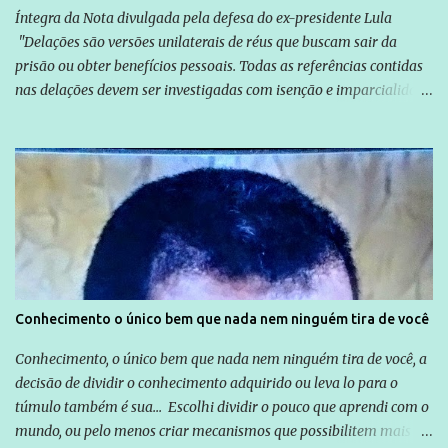
Íntegra da Nota divulgada pela defesa do ex-presidente Lula
"Delações são versões unilaterais de réus que buscam sair da
prisão ou obter benefícios pessoais. Todas as referências contidas
nas delações devem ser investigadas com isenção e imparcialidade
não apenas em relação ao ex-Presidente Lula, mas também em
relação a todos os que foram citados, incluindo a sociedade que a
Globo manteve com o Grupo Odebrecht, citada na delação de
Emílio Odebrecht. Lula sempre atuou para promover o Brasil no
exterior, e não para promover determinadas empresas ou
empresários" Assina a nota o advogado Cristiano Zanin Martins
Conhecimento o único bem que nada nem ninguém tira de você
Conhecimento, o único bem que nada nem ninguém tira de você, a
decisão de dividir o conhecimento adquirido ou leva lo para o
túmulo também é sua... Escolhi dividir o pouco que aprendi com o
mundo, ou pelo menos criar mecanismos que possibilitem mais e