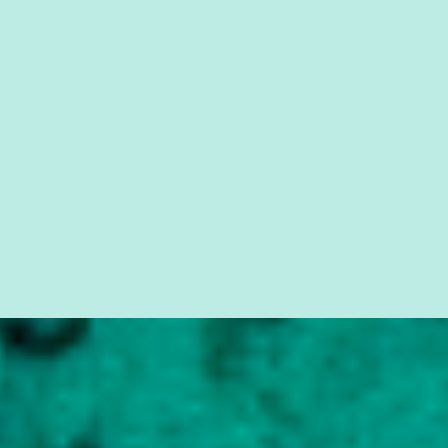
quem vai ser preso ou não; é preciso levar até as pessoas, do mais
simples ao mais burguês, o que diz a nossa Constituição, quais são
seus direitos e deveres em ...