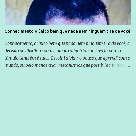
Conhecimento o único bem que nada nem ninguém tira de você
Conhecimento, o único bem que nada nem ninguém tira de você, a
decisão de dividir o conhecimento adquirido ou leva lo para o
túmulo também é sua... Escolhi dividir o pouco que aprendi com o
mundo, ou pelo menos criar mecanismos que possibilitem mais e
mais pessoas terem acesso a educação e ao conhecimento. Não
sou Professor, a mais nobre das profissões, mas tento ser um
empreendedor da comunicação, que além de informação
cotidiana, corriqueira e cada vez mais preocupantes, do tipo que
você já esta acostumado a ver neste espaço, vou trabalhar a ideia
que possibilite distribuir não só informações, mas que gere de
forma consistente a riqueza do conhecimento... Exemplo: o
cidadão brasileiro não precisa só ser informado sobre operações
da Lava Jato, Reformas que podem retirar ou não direitos, ou