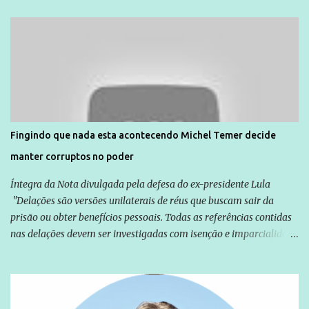
Unidade de Polícia Pacificadora (UPP) da Rocinha. A assessora de
Direitos Humanos da Anistia Internacional, Renata Neder, disse à
Agência Brasil que ações e atividades de mobilização são feitas
normalmente pela organização não governamental. As ações de
solidariedade são promovidas em apoio a famílias ou pessoas que
são vítimas de violência, estão em situação de risco ou têm seus
direitos violados. Leia mais: Anistia Internacional cobra do Brasil
solução do caso Amarildo - Terra Brasil
Fingindo que nada esta acontecendo Michel Temer decide
manter corruptos no poder
Íntegra da Nota divulgada pela defesa do ex-presidente Lula
"Delações são versões unilaterais de réus que buscam sair da
prisão ou obter benefícios pessoais. Todas as referências contidas
nas delações devem ser investigadas com isenção e imparcialidade
não apenas em relação ao ex-Presidente Lula, mas também em
relação a todos os que foram citados, incluindo a sociedade que a
Globo manteve com o Grupo Odebrecht, citada na delação de
Emílio Odebrecht. Lula sempre atuou para promover o Brasil no