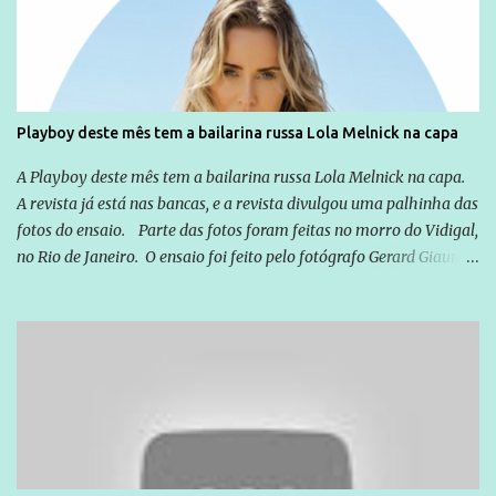
exterior, e não para promover determinadas empresas ou
empresários" Assina a nota o advogado Cristiano Zanin Martins
Playboy deste mês tem a bailarina russa Lola Melnick na capa
A Playboy deste mês tem a bailarina russa Lola Melnick na capa.
A revista já está nas bancas, e a revista divulgou uma palhinha das
fotos do ensaio. Parte das fotos foram feitas no morro do Vidigal,
no Rio de Janeiro. O ensaio foi feito pelo fotógrafo Gerard Giaume
e também contou com a praia da Joatinga como locação. Playboy
divulga capa e primeiras fotos de Lola Melnick - @aredacao