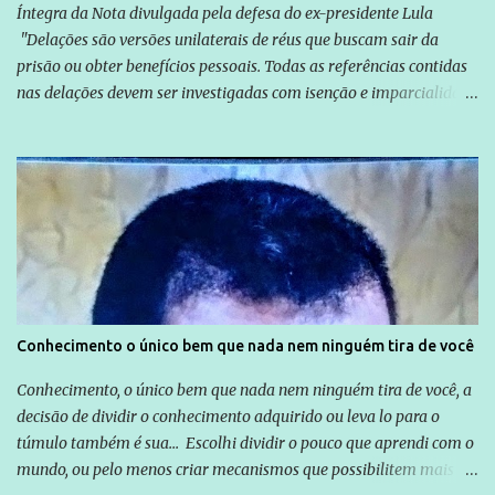
Íntegra da Nota divulgada pela defesa do ex-presidente Lula
"Delações são versões unilaterais de réus que buscam sair da
prisão ou obter benefícios pessoais. Todas as referências contidas
nas delações devem ser investigadas com isenção e imparcialidade
não apenas em relação ao ex-Presidente Lula, mas também em
relação a todos os que foram citados, incluindo a sociedade que a
Globo manteve com o Grupo Odebrecht, citada na delação de
Emílio Odebrecht. Lula sempre atuou para promover o Brasil no
exterior, e não para promover determinadas empresas ou
empresários" Assina a nota o advogado Cristiano Zanin Martins
Conhecimento o único bem que nada nem ninguém tira de você
Conhecimento, o único bem que nada nem ninguém tira de você, a
decisão de dividir o conhecimento adquirido ou leva lo para o
túmulo também é sua... Escolhi dividir o pouco que aprendi com o
mundo, ou pelo menos criar mecanismos que possibilitem mais e