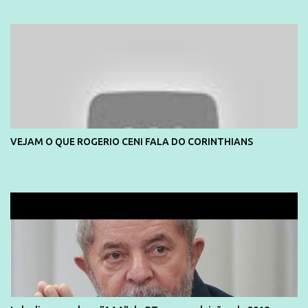
mais pessoas terem acesso a educação e ao conhecimento. Não
sou Professor, a mais nobre das profissões, mas tento ser um
empreendedor da comunicação, que além de informação
cotidiana, corriqueira e cada vez mais preocupantes, do tipo que
você já esta acostumado a ver neste espaço, vou trabalhar a ideia
que possibilite distribuir não só informações, mas que gere de
forma consistente a riqueza do conhecimento... Exemplo: o
cidadão brasileiro não precisa só ser informado sobre operações
da Lava Jato, Reformas que podem retirar ou não direitos, ou
VEJAM O QUE ROGERIO CENI FALA DO CORINTHIANS
quem vai ser preso ou não; é preciso levar até as pessoas, do mais
simples ao mais burguês, o que diz a nossa Constituição, quais são
seus direitos e deveres em ...