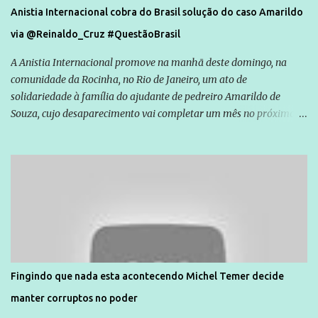
Anistia Internacional cobra do Brasil solução do caso Amarildo
via @Reinaldo_Cruz #QuestãoBrasil
A Anistia Internacional promove na manhã deste domingo, na
comunidade da Rocinha, no Rio de Janeiro, um ato de
solidariedade à família do ajudante de pedreiro Amarildo de
Souza, cujo desaparecimento vai completar um mês no próximo
dia 14. Amarildo desapareceu quando foi levado por policiais da
Unidade de Polícia Pacificadora (UPP) da Rocinha. A assessora de
Direitos Humanos da Anistia Internacional, Renata Neder, disse à
Agência Brasil que ações e atividades de mobilização são feitas
normalmente pela organização não governamental. As ações de
solidariedade são promovidas em apoio a famílias ou pessoas que
são vítimas de violência, estão em situação de risco ou têm seus
direitos violados. Leia mais: Anistia Internacional cobra do Brasil
solução do caso Amarildo - Terra Brasil
Fingindo que nada esta acontecendo Michel Temer decide
manter corruptos no poder