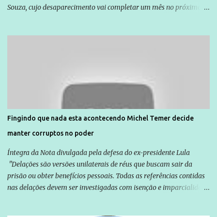
Souza, cujo desaparecimento vai completar um mês no próximo
dia 14. Amarildo desapareceu quando foi levado por policiais da
Unidade de Polícia Pacificadora (UPP) da Rocinha. A assessora de
Direitos Humanos da Anistia Internacional, Renata Neder, disse à
Agência Brasil que ações e atividades de mobilização são feitas
normalmente pela organização não governamental. As ações de
solidariedade são promovidas em apoio a famílias ou pessoas que
são vítimas de violência, estão em situação de risco ou têm seus
direitos violados. Leia mais: Anistia Internacional cobra do Brasil
solução do caso Amarildo - Terra Brasil
Fingindo que nada esta acontecendo Michel Temer decide
manter corruptos no poder
Íntegra da Nota divulgada pela defesa do ex-presidente Lula
"Delações são versões unilaterais de réus que buscam sair da
prisão ou obter benefícios pessoais. Todas as referências contidas
nas delações devem ser investigadas com isenção e imparcialidade
não apenas em relação ao ex-Presidente Lula, mas também em
relação a todos os que foram citados, incluindo a sociedade que a