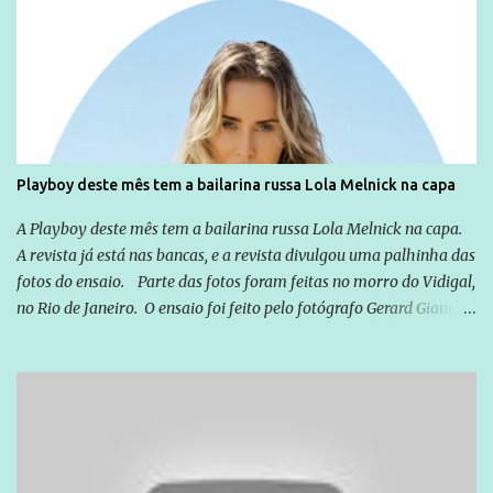
Globo manteve com o Grupo Odebrecht, citada na delação de
Emílio Odebrecht. Lula sempre atuou para promover o Brasil no
exterior, e não para promover determinadas empresas ou
empresários" Assina a nota o advogado Cristiano Zanin Martins
Playboy deste mês tem a bailarina russa Lola Melnick na capa
A Playboy deste mês tem a bailarina russa Lola Melnick na capa.
A revista já está nas bancas, e a revista divulgou uma palhinha das
fotos do ensaio. Parte das fotos foram feitas no morro do Vidigal,
no Rio de Janeiro. O ensaio foi feito pelo fotógrafo Gerard Giaume
e também contou com a praia da Joatinga como locação. Playboy
divulga capa e primeiras fotos de Lola Melnick - @aredacao