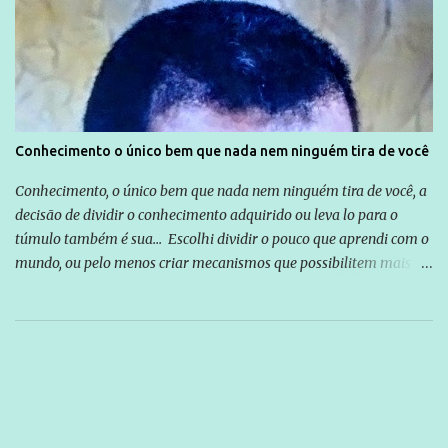
Conhecimento o único bem que nada nem ninguém tira de você
Conhecimento, o único bem que nada nem ninguém tira de você, a
decisão de dividir o conhecimento adquirido ou leva lo para o
túmulo também é sua... Escolhi dividir o pouco que aprendi com o
mundo, ou pelo menos criar mecanismos que possibilitem mais e
mais pessoas terem acesso a educação e ao conhecimento. Não
sou Professor, a mais nobre das profissões, mas tento ser um
empreendedor da comunicação, que além de informação
cotidiana, corriqueira e cada vez mais preocupantes, do tipo que
você já esta acostumado a ver neste espaço, vou trabalhar a ideia
que possibilite distribuir não só informações, mas que gere de
forma consistente a riqueza do conhecimento... Exemplo: o