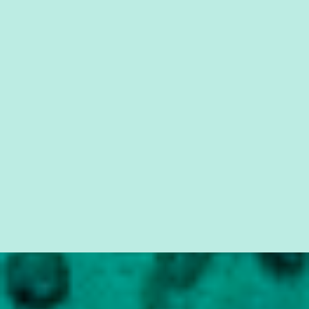
cidadão brasileiro não precisa só ser informado sobre operações
da Lava Jato, Reformas que podem retirar ou não direitos, ou
quem vai ser preso ou não; é preciso levar até as pessoas, do mais
simples ao mais burguês, o que diz a nossa Constituição, quais são
seus direitos e deveres em ...