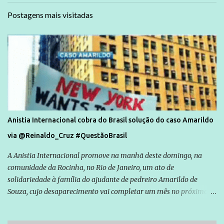
Postagens mais visitadas
Anistia Internacional cobra do Brasil solução do caso Amarildo
via @Reinaldo_Cruz #QuestãoBrasil
A Anistia Internacional promove na manhã deste domingo, na
comunidade da Rocinha, no Rio de Janeiro, um ato de
solidariedade à família do ajudante de pedreiro Amarildo de
Souza, cujo desaparecimento vai completar um mês no próximo
dia 14. Amarildo desapareceu quando foi levado por policiais da
Unidade de Polícia Pacificadora (UPP) da Rocinha. A assessora de