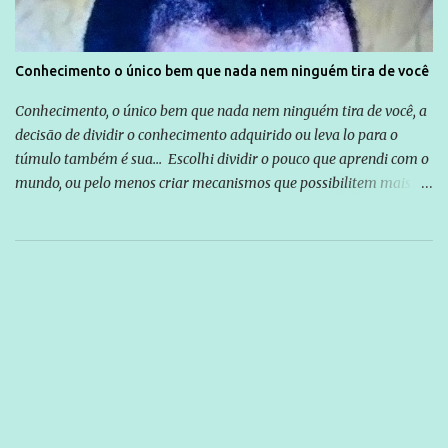
Conhecimento o único bem que nada nem ninguém tira de você
Conhecimento, o único bem que nada nem ninguém tira de você, a
decisão de dividir o conhecimento adquirido ou leva lo para o
túmulo também é sua... Escolhi dividir o pouco que aprendi com o
mundo, ou pelo menos criar mecanismos que possibilitem mais e
mais pessoas terem acesso a educação e ao conhecimento. Não
sou Professor, a mais nobre das profissões, mas tento ser um
empreendedor da comunicação, que além de informação
cotidiana, corriqueira e cada vez mais preocupantes, do tipo que
você já esta acostumado a ver neste espaço, vou trabalhar a ideia
que possibilite distribuir não só informações, mas que gere de
forma consistente a riqueza do conhecimento... Exemplo: o
cidadão brasileiro não precisa só ser informado sobre operações
da Lava Jato, Reformas que podem retirar ou não direitos, ou
quem vai ser preso ou não; é preciso levar até as pessoas, do mais
simples ao mais burguês, o que diz a nossa Constituição, quais são