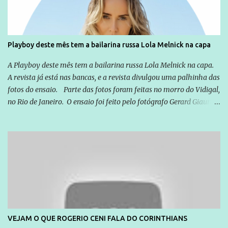
empresários" Assina a nota o advogado Cristiano Zanin Martins
Playboy deste mês tem a bailarina russa Lola Melnick na capa
A Playboy deste mês tem a bailarina russa Lola Melnick na capa.
A revista já está nas bancas, e a revista divulgou uma palhinha das
fotos do ensaio. Parte das fotos foram feitas no morro do Vidigal,
no Rio de Janeiro. O ensaio foi feito pelo fotógrafo Gerard Giaume
e também contou com a praia da Joatinga como locação. Playboy
divulga capa e primeiras fotos de Lola Melnick - @aredacao
VEJAM O QUE ROGERIO CENI FALA DO CORINTHIANS