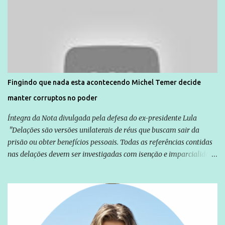
Direitos Humanos da Anistia Internacional, Renata Neder, disse à
Agência Brasil que ações e atividades de mobilização são feitas
normalmente pela organização não governamental. As ações de
solidariedade são promovidas em apoio a famílias ou pessoas que
são vítimas de violência, estão em situação de risco ou têm seus
direitos violados. Leia mais: Anistia Internacional cobra do Brasil
solução do caso Amarildo - Terra Brasil
Fingindo que nada esta acontecendo Michel Temer decide
manter corruptos no poder
Íntegra da Nota divulgada pela defesa do ex-presidente Lula
"Delações são versões unilaterais de réus que buscam sair da
prisão ou obter benefícios pessoais. Todas as referências contidas
nas delações devem ser investigadas com isenção e imparcialidade
não apenas em relação ao ex-Presidente Lula, mas também em
relação a todos os que foram citados, incluindo a sociedade que a
Globo manteve com o Grupo Odebrecht, citada na delação de
Emílio Odebrecht. Lula sempre atuou para promover o Brasil no
exterior, e não para promover determinadas empresas ou