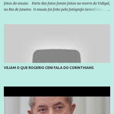
fotos do ensaio. Parte das fotos foram feitas no morro do Vidigal,
no Rio de Janeiro. O ensaio foi feito pelo fotógrafo Gerard Giaume
e também contou com a praia da Joatinga como locação. Playboy
divulga capa e primeiras fotos de Lola Melnick - @aredacao
VEJAM O QUE ROGERIO CENI FALA DO CORINTHIANS