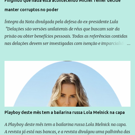
Fingindo que nada esta acontecendo Michel Temer decide
manter corruptos no poder
Íntegra da Nota divulgada pela defesa do ex-presidente Lula
"Delações são versões unilaterais de réus que buscam sair da
prisão ou obter benefícios pessoais. Todas as referências contidas
nas delações devem ser investigadas com isenção e imparcialidade
não apenas em relação ao ex-Presidente Lula, mas também em
relação a todos os que foram citados, incluindo a sociedade que a
Globo manteve com o Grupo Odebrecht, citada na delação de
Emílio Odebrecht. Lula sempre atuou para promover o Brasil no
exterior, e não para promover determinadas empresas ou
empresários" Assina a nota o advogado Cristiano Zanin Martins
Playboy deste mês tem a bailarina russa Lola Melnick na capa
A Playboy deste mês tem a bailarina russa Lola Melnick na capa.
A revista já está nas bancas, e a revista divulgou uma palhinha das