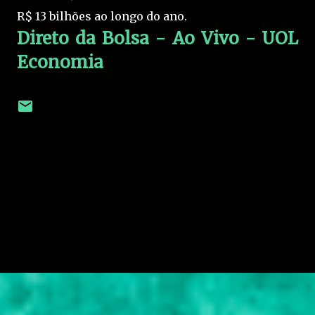
R$ 13 bilhões ao longo do ano.
Direto da Bolsa - Ao Vivo - UOL
Economia
C
o
m
e
n
t