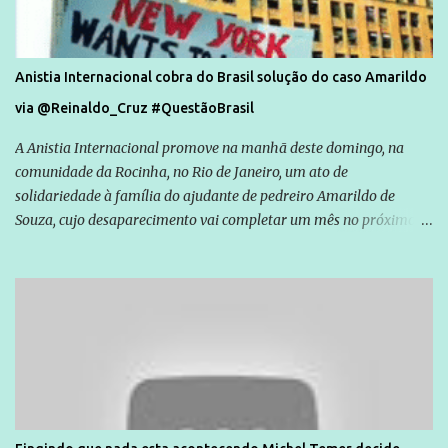
Anistia Internacional cobra do Brasil solução do caso Amarildo
via @Reinaldo_Cruz #QuestãoBrasil
A Anistia Internacional promove na manhã deste domingo, na
comunidade da Rocinha, no Rio de Janeiro, um ato de
solidariedade à família do ajudante de pedreiro Amarildo de
Souza, cujo desaparecimento vai completar um mês no próximo
dia 14. Amarildo desapareceu quando foi levado por policiais da
Unidade de Polícia Pacificadora (UPP) da Rocinha. A assessora de
Direitos Humanos da Anistia Internacional, Renata Neder, disse à
Agência Brasil que ações e atividades de mobilização são feitas
normalmente pela organização não governamental. As ações de
solidariedade são promovidas em apoio a famílias ou pessoas que
são vítimas de violência, estão em situação de risco ou têm seus
direitos violados. Leia mais: Anistia Internacional cobra do Brasil
solução do caso Amarildo - Terra Brasil