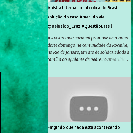
Anistia Internacional cobra do Brasil
solução do caso Amarildo via
@Reinaldo_Cruz #QuestãoBrasil
A Anistia Internacional promove na manhã
deste domingo, na comunidade da Rocinha,
no Rio de Janeiro, um ato de solidariedade à
família do ajudante de pedreiro Amarildo de
Souza, cujo desaparecimento vai completar
um mês no próximo dia 14. Amarildo
desapareceu quando foi levado por policiais
da Unidade de Polícia Pacificadora (UPP) da
Rocinha. A assessora de Direitos Humanos
da Anistia Internacional, Renata Neder, disse
à Agência Brasil que ações e atividades de
mobilização são feitas normalmente pela
organização não governamental. As ações
Fingindo que nada esta acontecendo
de solidariedade são promovidas em apoio