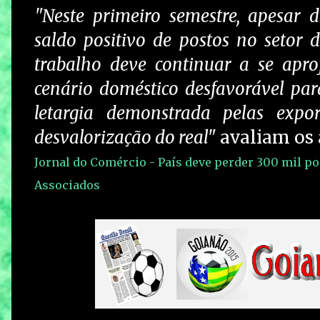
"Neste primeiro semestre, apesar 
saldo positivo de postos no setor 
trabalho deve continuar a se apr
cenário doméstico desfavorável pa
letargia demonstrada pelas export
desvalorização do real"
avaliam os 
Jornal do Comércio - País deve perder 300 mil po
Associados