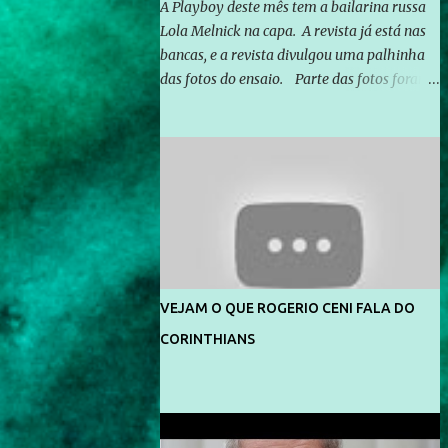
A Playboy deste mês tem a bailarina russa
Lola Melnick na capa. A revista já está nas
bancas, e a revista divulgou uma palhinha
das fotos do ensaio. Parte das fotos foram
feitas no morro do Vidigal, no Rio de
Janeiro. O ensaio foi feito pelo fotógrafo
Gerard Giaume e também contou com a
praia da Joatinga como locação. Playboy
divulga capa e primeiras fotos de Lola
Melnick - @aredacao
VEJAM O QUE ROGERIO CENI FALA DO
CORINTHIANS