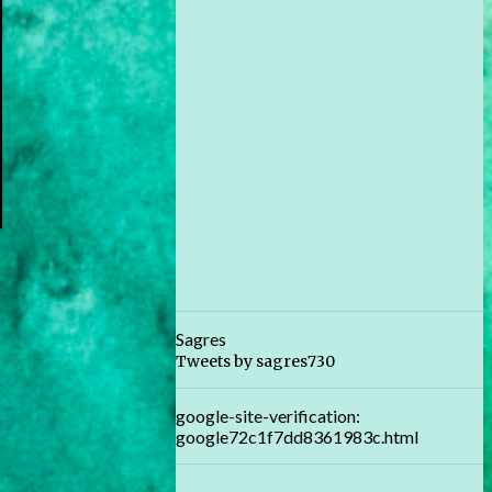
Sagres
Tweets by sagres730
google-site-verification:
google72c1f7dd8361983c.html