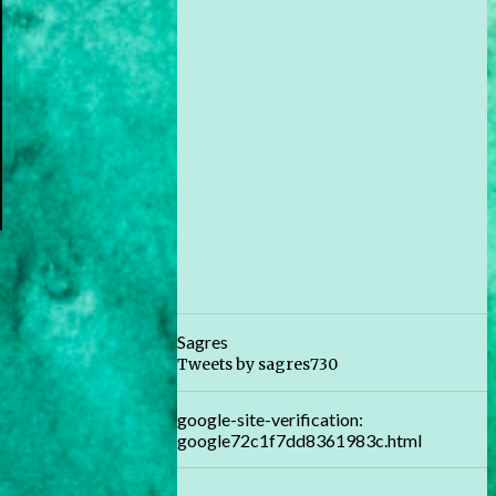
Sagres
Tweets by sagres730
google-site-verification:
google72c1f7dd8361983c.html