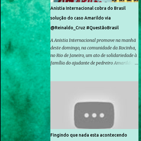
Anistia Internacional cobra do Brasil
solução do caso Amarildo via
@Reinaldo_Cruz #QuestãoBrasil
A Anistia Internacional promove na manhã
deste domingo, na comunidade da Rocinha,
no Rio de Janeiro, um ato de solidariedade à
família do ajudante de pedreiro Amarildo de
Souza, cujo desaparecimento vai completar
um mês no próximo dia 14. Amarildo
desapareceu quando foi levado por policiais
da Unidade de Polícia Pacificadora (UPP) da
Rocinha. A assessora de Direitos Humanos
da Anistia Internacional, Renata Neder, disse
à Agência Brasil que ações e atividades de
mobilização são feitas normalmente pela
organização não governamental. As ações
Fingindo que nada esta acontecendo
de solidariedade são promovidas em apoio