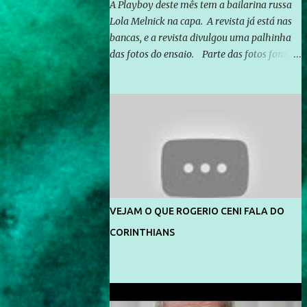
A Playboy deste mês tem a bailarina russa
Lola Melnick na capa. A revista já está nas
bancas, e a revista divulgou uma palhinha
das fotos do ensaio. Parte das fotos foram
feitas no morro do Vidigal, no Rio de
Janeiro. O ensaio foi feito pelo fotógrafo
Gerard Giaume e também contou com a
praia da Joatinga como locação. Playboy
divulga capa e primeiras fotos de Lola
Melnick - @aredacao
VEJAM O QUE ROGERIO CENI FALA DO
CORINTHIANS