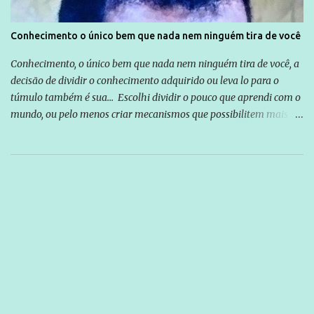
Conhecimento o único bem que nada nem ninguém tira de você
Conhecimento, o único bem que nada nem ninguém tira de você, a
decisão de dividir o conhecimento adquirido ou leva lo para o
túmulo também é sua... Escolhi dividir o pouco que aprendi com o
mundo, ou pelo menos criar mecanismos que possibilitem mais e
mais pessoas terem acesso a educação e ao conhecimento. Não
sou Professor, a mais nobre das profissões, mas tento ser um
empreendedor da comunicação, que além de informação
cotidiana, corriqueira e cada vez mais preocupantes, do tipo que
você já esta acostumado a ver neste espaço, vou trabalhar a ideia
que possibilite distribuir não só informações, mas que gere de
forma consistente a riqueza do conhecimento... Exemplo: o
cidadão brasileiro não precisa só ser informado sobre operações
da Lava Jato, Reformas que podem retirar ou não direitos, ou
quem vai ser preso ou não; é preciso levar até as pessoas, do mais
simples ao mais burguês, o que diz a nossa Constituição, quais são