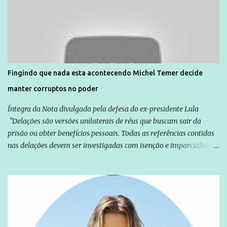
Agência Brasil que ações e atividades de mobilização são feitas
normalmente pela organização não governamental. As ações de
solidariedade são promovidas em apoio a famílias ou pessoas que
são vítimas de violência, estão em situação de risco ou têm seus
direitos violados. Leia mais: Anistia Internacional cobra do Brasil
solução do caso Amarildo - Terra Brasil
Fingindo que nada esta acontecendo Michel Temer decide
manter corruptos no poder
Íntegra da Nota divulgada pela defesa do ex-presidente Lula
"Delações são versões unilaterais de réus que buscam sair da
prisão ou obter benefícios pessoais. Todas as referências contidas
nas delações devem ser investigadas com isenção e imparcialidade
não apenas em relação ao ex-Presidente Lula, mas também em
relação a todos os que foram citados, incluindo a sociedade que a
Globo manteve com o Grupo Odebrecht, citada na delação de
Emílio Odebrecht. Lula sempre atuou para promover o Brasil no
exterior, e não para promover determinadas empresas ou
empresários" Assina a nota o advogado Cristiano Zanin Martins