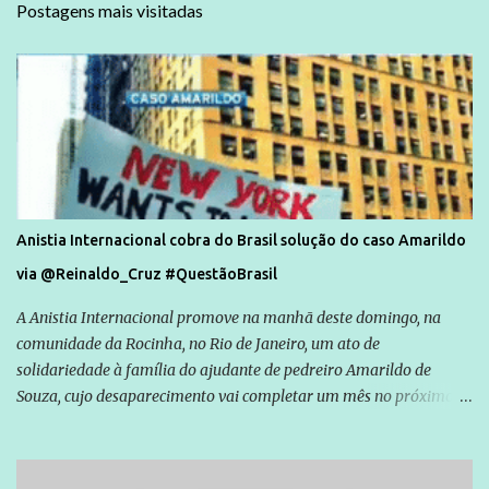
Postagens mais visitadas
Anistia Internacional cobra do Brasil solução do caso Amarildo
via @Reinaldo_Cruz #QuestãoBrasil
A Anistia Internacional promove na manhã deste domingo, na
comunidade da Rocinha, no Rio de Janeiro, um ato de
solidariedade à família do ajudante de pedreiro Amarildo de
Souza, cujo desaparecimento vai completar um mês no próximo
dia 14. Amarildo desapareceu quando foi levado por policiais da
Unidade de Polícia Pacificadora (UPP) da Rocinha. A assessora de
Direitos Humanos da Anistia Internacional, Renata Neder, disse à