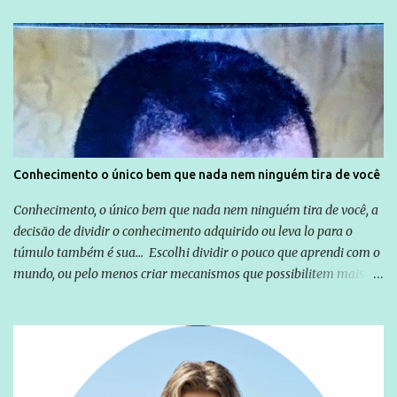
relação a todos os que foram citados, incluindo a sociedade que a
Globo manteve com o Grupo Odebrecht, citada na delação de
Emílio Odebrecht. Lula sempre atuou para promover o Brasil no
exterior, e não para promover determinadas empresas ou
empresários" Assina a nota o advogado Cristiano Zanin Martins
Conhecimento o único bem que nada nem ninguém tira de você
Conhecimento, o único bem que nada nem ninguém tira de você, a
decisão de dividir o conhecimento adquirido ou leva lo para o
túmulo também é sua... Escolhi dividir o pouco que aprendi com o
mundo, ou pelo menos criar mecanismos que possibilitem mais e
mais pessoas terem acesso a educação e ao conhecimento. Não
sou Professor, a mais nobre das profissões, mas tento ser um
empreendedor da comunicação, que além de informação
cotidiana, corriqueira e cada vez mais preocupantes, do tipo que
você já esta acostumado a ver neste espaço, vou trabalhar a ideia