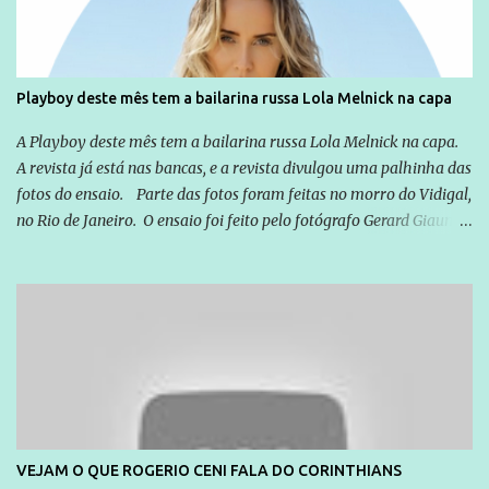
que possibilite distribuir não só informações, mas que gere de
forma consistente a riqueza do conhecimento... Exemplo: o
cidadão brasileiro não precisa só ser informado sobre operações
da Lava Jato, Reformas que podem retirar ou não direitos, ou
Playboy deste mês tem a bailarina russa Lola Melnick na capa
quem vai ser preso ou não; é preciso levar até as pessoas, do mais
simples ao mais burguês, o que diz a nossa Constituição, quais são
A Playboy deste mês tem a bailarina russa Lola Melnick na capa.
seus direitos e deveres em ...
A revista já está nas bancas, e a revista divulgou uma palhinha das
fotos do ensaio. Parte das fotos foram feitas no morro do Vidigal,
no Rio de Janeiro. O ensaio foi feito pelo fotógrafo Gerard Giaume
e também contou com a praia da Joatinga como locação. Playboy
divulga capa e primeiras fotos de Lola Melnick - @aredacao
VEJAM O QUE ROGERIO CENI FALA DO CORINTHIANS