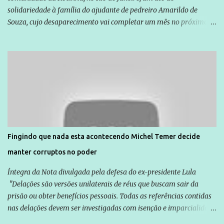
solidariedade à família do ajudante de pedreiro Amarildo de
Souza, cujo desaparecimento vai completar um mês no próximo
dia 14. Amarildo desapareceu quando foi levado por policiais da
Unidade de Polícia Pacificadora (UPP) da Rocinha. A assessora de
Direitos Humanos da Anistia Internacional, Renata Neder, disse à
Agência Brasil que ações e atividades de mobilização são feitas
normalmente pela organização não governamental. As ações de
solidariedade são promovidas em apoio a famílias ou pessoas que
são vítimas de violência, estão em situação de risco ou têm seus
direitos violados. Leia mais: Anistia Internacional cobra do Brasil
solução do caso Amarildo - Terra Brasil
Fingindo que nada esta acontecendo Michel Temer decide
manter corruptos no poder
Íntegra da Nota divulgada pela defesa do ex-presidente Lula
"Delações são versões unilaterais de réus que buscam sair da
prisão ou obter benefícios pessoais. Todas as referências contidas
nas delações devem ser investigadas com isenção e imparcialidade
não apenas em relação ao ex-Presidente Lula, mas também em