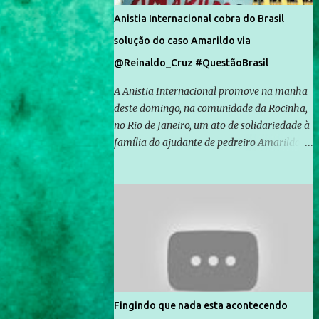
Anistia Internacional cobra do Brasil
solução do caso Amarildo via
@Reinaldo_Cruz #QuestãoBrasil
A Anistia Internacional promove na manhã
deste domingo, na comunidade da Rocinha,
no Rio de Janeiro, um ato de solidariedade à
família do ajudante de pedreiro Amarildo de
Souza, cujo desaparecimento vai completar
um mês no próximo dia 14. Amarildo
desapareceu quando foi levado por policiais
da Unidade de Polícia Pacificadora (UPP) da
Rocinha. A assessora de Direitos Humanos
da Anistia Internacional, Renata Neder, disse
à Agência Brasil que ações e atividades de
mobilização são feitas normalmente pela
organização não governamental. As ações
Fingindo que nada esta acontecendo
de solidariedade são promovidas em apoio