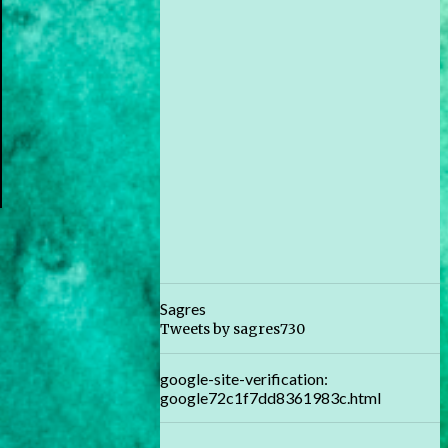
Sagres
Tweets by sagres730
google-site-verification:
google72c1f7dd8361983c.html