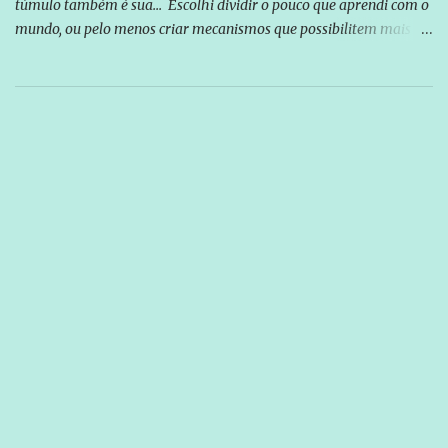
túmulo também é sua... Escolhi dividir o pouco que aprendi com o
mundo, ou pelo menos criar mecanismos que possibilitem mais e
mais pessoas terem acesso a educação e ao conhecimento. Não
sou Professor, a mais nobre das profissões, mas tento ser um
empreendedor da comunicação, que além de informação
cotidiana, corriqueira e cada vez mais preocupantes, do tipo que
você já esta acostumado a ver neste espaço, vou trabalhar a ideia
que possibilite distribuir não só informações, mas que gere de
forma consistente a riqueza do conhecimento... Exemplo: o
cidadão brasileiro não precisa só ser informado sobre operações
da Lava Jato, Reformas que podem retirar ou não direitos, ou
quem vai ser preso ou não; é preciso levar até as pessoas, do mais
simples ao mais burguês, o que diz a nossa Constituição, quais são
seus direitos e deveres em ...