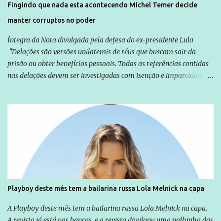
Fingindo que nada esta acontecendo Michel Temer decide
manter corruptos no poder
Íntegra da Nota divulgada pela defesa do ex-presidente Lula
"Delações são versões unilaterais de réus que buscam sair da
prisão ou obter benefícios pessoais. Todas as referências contidas
nas delações devem ser investigadas com isenção e imparcialidade
não apenas em relação ao ex-Presidente Lula, mas também em
relação a todos os que foram citados, incluindo a sociedade que a
Globo manteve com o Grupo Odebrecht, citada na delação de
Emílio Odebrecht. Lula sempre atuou para promover o Brasil no
exterior, e não para promover determinadas empresas ou
empresários" Assina a nota o advogado Cristiano Zanin Martins
Playboy deste mês tem a bailarina russa Lola Melnick na capa
A Playboy deste mês tem a bailarina russa Lola Melnick na capa.
A revista já está nas bancas, e a revista divulgou uma palhinha das