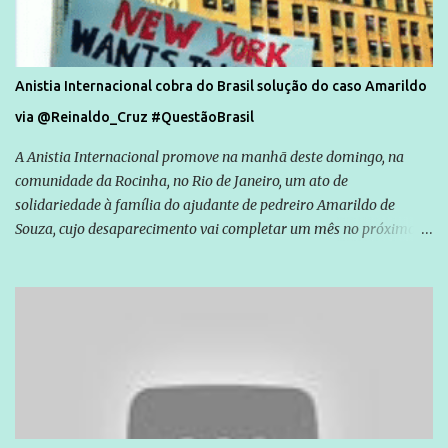
Anistia Internacional cobra do Brasil solução do caso Amarildo
via @Reinaldo_Cruz #QuestãoBrasil
A Anistia Internacional promove na manhã deste domingo, na
comunidade da Rocinha, no Rio de Janeiro, um ato de
solidariedade à família do ajudante de pedreiro Amarildo de
Souza, cujo desaparecimento vai completar um mês no próximo
dia 14. Amarildo desapareceu quando foi levado por policiais da
Unidade de Polícia Pacificadora (UPP) da Rocinha. A assessora de
Direitos Humanos da Anistia Internacional, Renata Neder, disse à
Agência Brasil que ações e atividades de mobilização são feitas
normalmente pela organização não governamental. As ações de
solidariedade são promovidas em apoio a famílias ou pessoas que
são vítimas de violência, estão em situação de risco ou têm seus
direitos violados. Leia mais: Anistia Internacional cobra do Brasil
solução do caso Amarildo - Terra Brasil