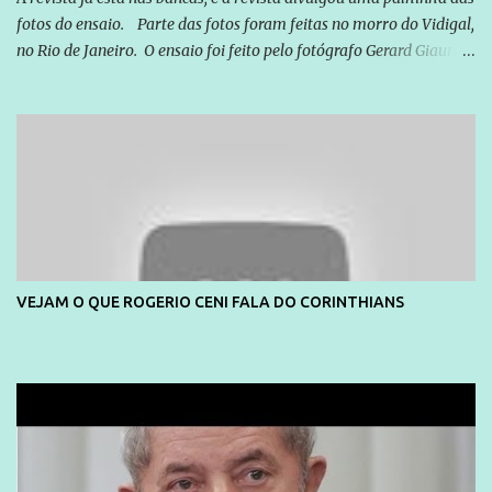
fotos do ensaio. Parte das fotos foram feitas no morro do Vidigal,
no Rio de Janeiro. O ensaio foi feito pelo fotógrafo Gerard Giaume
e também contou com a praia da Joatinga como locação. Playboy
divulga capa e primeiras fotos de Lola Melnick - @aredacao
VEJAM O QUE ROGERIO CENI FALA DO CORINTHIANS