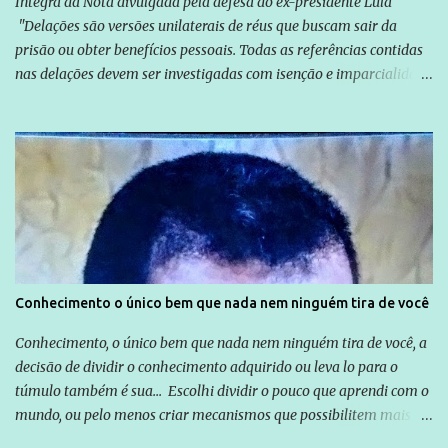
Íntegra da Nota divulgada pela defesa do ex-presidente Lula
"Delações são versões unilaterais de réus que buscam sair da
prisão ou obter benefícios pessoais. Todas as referências contidas
nas delações devem ser investigadas com isenção e imparcialidade
não apenas em relação ao ex-Presidente Lula, mas também em
relação a todos os que foram citados, incluindo a sociedade que a
Globo manteve com o Grupo Odebrecht, citada na delação de
Emílio Odebrecht. Lula sempre atuou para promover o Brasil no
exterior, e não para promover determinadas empresas ou
empresários" Assina a nota o advogado Cristiano Zanin Martins
Conhecimento o único bem que nada nem ninguém tira de você
Conhecimento, o único bem que nada nem ninguém tira de você, a
decisão de dividir o conhecimento adquirido ou leva lo para o
túmulo também é sua... Escolhi dividir o pouco que aprendi com o
mundo, ou pelo menos criar mecanismos que possibilitem mais e
mais pessoas terem acesso a educação e ao conhecimento. Não