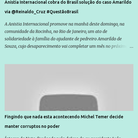
Anistia Internacional cobra do Brasil solução do caso Amarildo
via @Reinaldo_Cruz #QuestãoBrasil
A Anistia Internacional promove na manhã deste domingo, na
comunidade da Rocinha, no Rio de Janeiro, um ato de
solidariedade à família do ajudante de pedreiro Amarildo de
Souza, cujo desaparecimento vai completar um mês no próximo
dia 14. Amarildo desapareceu quando foi levado por policiais da
Unidade de Polícia Pacificadora (UPP) da Rocinha. A assessora de
Direitos Humanos da Anistia Internacional, Renata Neder, disse à
Agência Brasil que ações e atividades de mobilização são feitas
normalmente pela organização não governamental. As ações de
solidariedade são promovidas em apoio a famílias ou pessoas que
são vítimas de violência, estão em situação de risco ou têm seus
direitos violados. Leia mais: Anistia Internacional cobra do Brasil
solução do caso Amarildo - Terra Brasil
Fingindo que nada esta acontecendo Michel Temer decide
manter corruptos no poder