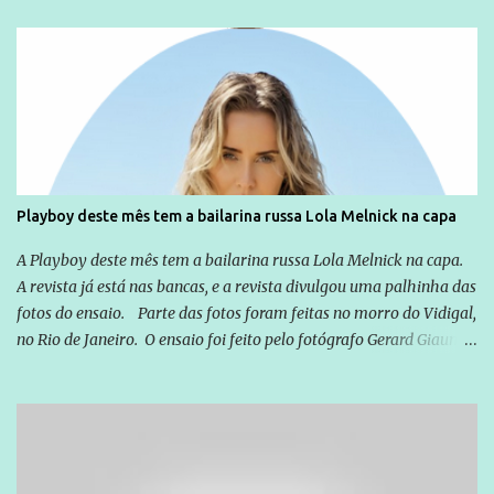
sou Professor, a mais nobre das profissões, mas tento ser um
empreendedor da comunicação, que além de informação
cotidiana, corriqueira e cada vez mais preocupantes, do tipo que
você já esta acostumado a ver neste espaço, vou trabalhar a ideia
que possibilite distribuir não só informações, mas que gere de
forma consistente a riqueza do conhecimento... Exemplo: o
cidadão brasileiro não precisa só ser informado sobre operações
da Lava Jato, Reformas que podem retirar ou não direitos, ou
Playboy deste mês tem a bailarina russa Lola Melnick na capa
quem vai ser preso ou não; é preciso levar até as pessoas, do mais
simples ao mais burguês, o que diz a nossa Constituição, quais são
A Playboy deste mês tem a bailarina russa Lola Melnick na capa.
seus direitos e deveres em ...
A revista já está nas bancas, e a revista divulgou uma palhinha das
fotos do ensaio. Parte das fotos foram feitas no morro do Vidigal,
no Rio de Janeiro. O ensaio foi feito pelo fotógrafo Gerard Giaume
e também contou com a praia da Joatinga como locação. Playboy
divulga capa e primeiras fotos de Lola Melnick - @aredacao