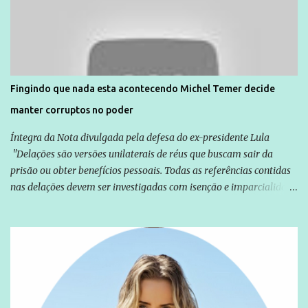
normalmente pela organização não governamental. As ações de
solidariedade são promovidas em apoio a famílias ou pessoas que
são vítimas de violência, estão em situação de risco ou têm seus
direitos violados. Leia mais: Anistia Internacional cobra do Brasil
solução do caso Amarildo - Terra Brasil
Fingindo que nada esta acontecendo Michel Temer decide
manter corruptos no poder
Íntegra da Nota divulgada pela defesa do ex-presidente Lula
"Delações são versões unilaterais de réus que buscam sair da
prisão ou obter benefícios pessoais. Todas as referências contidas
nas delações devem ser investigadas com isenção e imparcialidade
não apenas em relação ao ex-Presidente Lula, mas também em
relação a todos os que foram citados, incluindo a sociedade que a
Globo manteve com o Grupo Odebrecht, citada na delação de
Emílio Odebrecht. Lula sempre atuou para promover o Brasil no
exterior, e não para promover determinadas empresas ou
empresários" Assina a nota o advogado Cristiano Zanin Martins