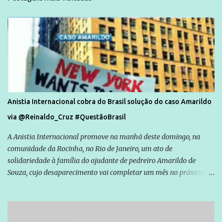
Anistia Internacional cobra do Brasil solução do caso Amarildo
via @Reinaldo_Cruz #QuestãoBrasil
A Anistia Internacional promove na manhã deste domingo, na
comunidade da Rocinha, no Rio de Janeiro, um ato de
solidariedade à família do ajudante de pedreiro Amarildo de
Souza, cujo desaparecimento vai completar um mês no próximo
dia 14. Amarildo desapareceu quando foi levado por policiais da
Unidade de Polícia Pacificadora (UPP) da Rocinha. A assessora de
Direitos Humanos da Anistia Internacional, Renata Neder, disse à
Agência Brasil que ações e atividades de mobilização são feitas