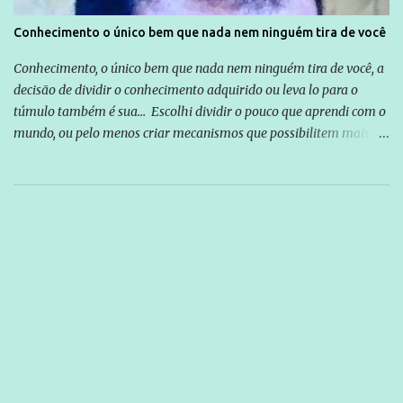
Conhecimento o único bem que nada nem ninguém tira de você
Conhecimento, o único bem que nada nem ninguém tira de você, a
decisão de dividir o conhecimento adquirido ou leva lo para o
túmulo também é sua... Escolhi dividir o pouco que aprendi com o
mundo, ou pelo menos criar mecanismos que possibilitem mais e
mais pessoas terem acesso a educação e ao conhecimento. Não
sou Professor, a mais nobre das profissões, mas tento ser um
empreendedor da comunicação, que além de informação
cotidiana, corriqueira e cada vez mais preocupantes, do tipo que
você já esta acostumado a ver neste espaço, vou trabalhar a ideia
que possibilite distribuir não só informações, mas que gere de
forma consistente a riqueza do conhecimento... Exemplo: o
cidadão brasileiro não precisa só ser informado sobre operações
da Lava Jato, Reformas que podem retirar ou não direitos, ou
quem vai ser preso ou não; é preciso levar até as pessoas, do mais
simples ao mais burguês, o que diz a nossa Constituição, quais são
seus direitos e deveres em ...