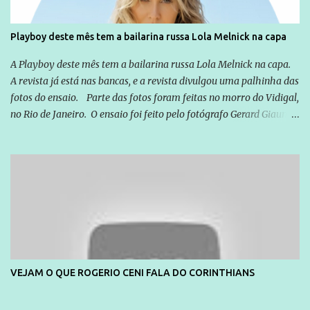
Playboy deste mês tem a bailarina russa Lola Melnick na capa
A Playboy deste mês tem a bailarina russa Lola Melnick na capa.
A revista já está nas bancas, e a revista divulgou uma palhinha das
fotos do ensaio. Parte das fotos foram feitas no morro do Vidigal,
no Rio de Janeiro. O ensaio foi feito pelo fotógrafo Gerard Giaume
e também contou com a praia da Joatinga como locação. Playboy
divulga capa e primeiras fotos de Lola Melnick - @aredacao
VEJAM O QUE ROGERIO CENI FALA DO CORINTHIANS