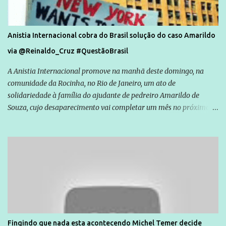
Anistia Internacional cobra do Brasil solução do caso Amarildo
via @Reinaldo_Cruz #QuestãoBrasil
A Anistia Internacional promove na manhã deste domingo, na
comunidade da Rocinha, no Rio de Janeiro, um ato de
solidariedade à família do ajudante de pedreiro Amarildo de
Souza, cujo desaparecimento vai completar um mês no próximo
dia 14. Amarildo desapareceu quando foi levado por policiais da
Unidade de Polícia Pacificadora (UPP) da Rocinha. A assessora de
Direitos Humanos da Anistia Internacional, Renata Neder, disse à
Agência Brasil que ações e atividades de mobilização são feitas
normalmente pela organização não governamental. As ações de
solidariedade são promovidas em apoio a famílias ou pessoas que
são vítimas de violência, estão em situação de risco ou têm seus
direitos violados. Leia mais: Anistia Internacional cobra do Brasil
solução do caso Amarildo - Terra Brasil
Fingindo que nada esta acontecendo Michel Temer decide