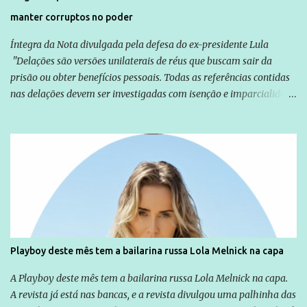
manter corruptos no poder
Íntegra da Nota divulgada pela defesa do ex-presidente Lula
"Delações são versões unilaterais de réus que buscam sair da
prisão ou obter benefícios pessoais. Todas as referências contidas
nas delações devem ser investigadas com isenção e imparcialidade
não apenas em relação ao ex-Presidente Lula, mas também em
relação a todos os que foram citados, incluindo a sociedade que a
Globo manteve com o Grupo Odebrecht, citada na delação de
Emílio Odebrecht. Lula sempre atuou para promover o Brasil no
exterior, e não para promover determinadas empresas ou
empresários" Assina a nota o advogado Cristiano Zanin Martins
Playboy deste mês tem a bailarina russa Lola Melnick na capa
A Playboy deste mês tem a bailarina russa Lola Melnick na capa.
A revista já está nas bancas, e a revista divulgou uma palhinha das