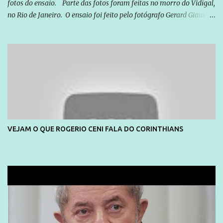
fotos do ensaio. Parte das fotos foram feitas no morro do Vidigal,
no Rio de Janeiro. O ensaio foi feito pelo fotógrafo Gerard Giaume
e também contou com a praia da Joatinga como locação. Playboy
divulga capa e primeiras fotos de Lola Melnick - @aredacao
VEJAM O QUE ROGERIO CENI FALA DO CORINTHIANS