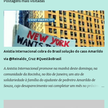
Postagens mais visitadas
Anistia Internacional cobra do Brasil solução do caso Amarildo
via @Reinaldo_Cruz #QuestãoBrasil
A Anistia Internacional promove na manhã deste domingo, na
comunidade da Rocinha, no Rio de Janeiro, um ato de
solidariedade à família do ajudante de pedreiro Amarildo de
Souza, cujo desaparecimento vai completar um mês no próximo
dia 14. Amarildo desapareceu quando foi levado por policiais da
Unidade de Polícia Pacificadora (UPP) da Rocinha. A assessora de
Direitos Humanos da Anistia Internacional, Renata Neder, disse à