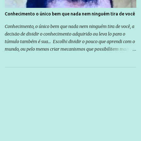
Conhecimento o único bem que nada nem ninguém tira de você
Conhecimento, o único bem que nada nem ninguém tira de você, a
decisão de dividir o conhecimento adquirido ou leva lo para o
túmulo também é sua... Escolhi dividir o pouco que aprendi com o
mundo, ou pelo menos criar mecanismos que possibilitem mais e
mais pessoas terem acesso a educação e ao conhecimento. Não
sou Professor, a mais nobre das profissões, mas tento ser um
empreendedor da comunicação, que além de informação
cotidiana, corriqueira e cada vez mais preocupantes, do tipo que
você já esta acostumado a ver neste espaço, vou trabalhar a ideia
que possibilite distribuir não só informações, mas que gere de
forma consistente a riqueza do conhecimento... Exemplo: o
cidadão brasileiro não precisa só ser informado sobre operações
da Lava Jato, Reformas que podem retirar ou não direitos, ou
quem vai ser preso ou não; é preciso levar até as pessoas, do mais
simples ao mais burguês, o que diz a nossa Constituição, quais são
seus direitos e deveres em ...