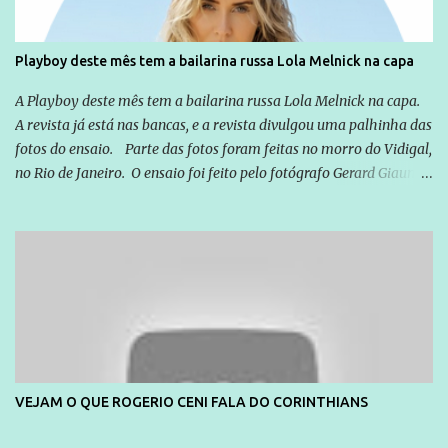
Playboy deste mês tem a bailarina russa Lola Melnick na capa
A Playboy deste mês tem a bailarina russa Lola Melnick na capa.
A revista já está nas bancas, e a revista divulgou uma palhinha das
fotos do ensaio. Parte das fotos foram feitas no morro do Vidigal,
no Rio de Janeiro. O ensaio foi feito pelo fotógrafo Gerard Giaume
e também contou com a praia da Joatinga como locação. Playboy
divulga capa e primeiras fotos de Lola Melnick - @aredacao
VEJAM O QUE ROGERIO CENI FALA DO CORINTHIANS