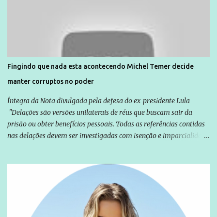
Agência Brasil que ações e atividades de mobilização são feitas
normalmente pela organização não governamental. As ações de
solidariedade são promovidas em apoio a famílias ou pessoas que
são vítimas de violência, estão em situação de risco ou têm seus
direitos violados. Leia mais: Anistia Internacional cobra do Brasil
solução do caso Amarildo - Terra Brasil
Fingindo que nada esta acontecendo Michel Temer decide
manter corruptos no poder
Íntegra da Nota divulgada pela defesa do ex-presidente Lula
"Delações são versões unilaterais de réus que buscam sair da
prisão ou obter benefícios pessoais. Todas as referências contidas
nas delações devem ser investigadas com isenção e imparcialidade
não apenas em relação ao ex-Presidente Lula, mas também em
relação a todos os que foram citados, incluindo a sociedade que a
Globo manteve com o Grupo Odebrecht, citada na delação de
Emílio Odebrecht. Lula sempre atuou para promover o Brasil no
exterior, e não para promover determinadas empresas ou
empresários" Assina a nota o advogado Cristiano Zanin Martins