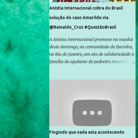
Anistia Internacional cobra do Brasil
solução do caso Amarildo via
@Reinaldo_Cruz #QuestãoBrasil
A Anistia Internacional promove na manhã
deste domingo, na comunidade da Rocinha,
no Rio de Janeiro, um ato de solidariedade à
família do ajudante de pedreiro Amarildo de
Souza, cujo desaparecimento vai completar
um mês no próximo dia 14. Amarildo
desapareceu quando foi levado por policiais
da Unidade de Polícia Pacificadora (UPP) da
Rocinha. A assessora de Direitos Humanos
da Anistia Internacional, Renata Neder, disse
à Agência Brasil que ações e atividades de
mobilização são feitas normalmente pela
organização não governamental. As ações
Fingindo que nada esta acontecendo
de solidariedade são promovidas em apoio