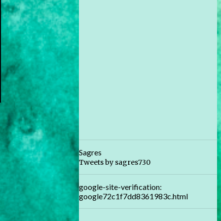
Sagres
Tweets by sagres730
google-site-verification:
google72c1f7dd8361983c.html