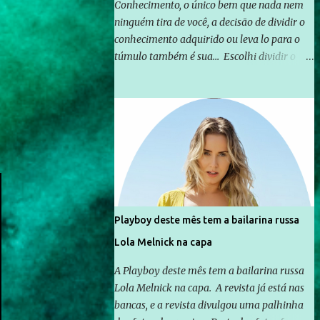
Conhecimento, o único bem que nada nem
ninguém tira de você, a decisão de dividir o
conhecimento adquirido ou leva lo para o
túmulo também é sua... Escolhi dividir o
pouco que aprendi com o mundo, ou pelo
menos criar mecanismos que possibilitem
mais e mais pessoas terem acesso a
educação e ao conhecimento. Não sou
Professor, a mais nobre das profissões, mas
tento ser um empreendedor da
comunicação, que além de informação
cotidiana, corriqueira e cada vez mais
preocupantes, do tipo que você já esta
Playboy deste mês tem a bailarina russa
acostumado a ver neste espaço, vou
Lola Melnick na capa
trabalhar a ideia que possibilite distribuir
não só informações, mas que gere de forma
A Playboy deste mês tem a bailarina russa
consistente a riqueza do conhecimento...
Lola Melnick na capa. A revista já está nas
Exemplo: o cidadão brasileiro não precisa só
bancas, e a revista divulgou uma palhinha
ser informado sobre operações da Lava Jato,