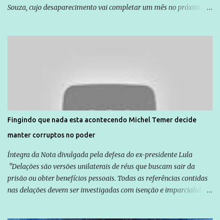
Souza, cujo desaparecimento vai completar um mês no próximo
dia 14. Amarildo desapareceu quando foi levado por policiais da
Unidade de Polícia Pacificadora (UPP) da Rocinha. A assessora de
Direitos Humanos da Anistia Internacional, Renata Neder, disse à
Agência Brasil que ações e atividades de mobilização são feitas
normalmente pela organização não governamental. As ações de
solidariedade são promovidas em apoio a famílias ou pessoas que
são vítimas de violência, estão em situação de risco ou têm seus
direitos violados. Leia mais: Anistia Internacional cobra do Brasil
solução do caso Amarildo - Terra Brasil
Fingindo que nada esta acontecendo Michel Temer decide
manter corruptos no poder
Íntegra da Nota divulgada pela defesa do ex-presidente Lula
"Delações são versões unilaterais de réus que buscam sair da
prisão ou obter benefícios pessoais. Todas as referências contidas
nas delações devem ser investigadas com isenção e imparcialidade
não apenas em relação ao ex-Presidente Lula, mas também em
relação a todos os que foram citados, incluindo a sociedade que a