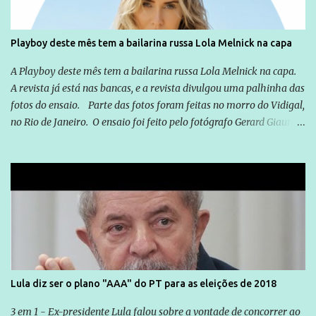
forma consistente a riqueza do conhecimento... Exemplo: o
cidadão brasileiro não precisa só ser informado sobre operações
da Lava Jato, Reformas que podem retirar ou não direitos, ou
Playboy deste mês tem a bailarina russa Lola Melnick na capa
quem vai ser preso ou não; é preciso levar até as pessoas, do mais
simples ao mais burguês, o que diz a nossa Constituição, quais são
A Playboy deste mês tem a bailarina russa Lola Melnick na capa.
seus direitos e deveres em ...
A revista já está nas bancas, e a revista divulgou uma palhinha das
fotos do ensaio. Parte das fotos foram feitas no morro do Vidigal,
no Rio de Janeiro. O ensaio foi feito pelo fotógrafo Gerard Giaume
e também contou com a praia da Joatinga como locação. Playboy
divulga capa e primeiras fotos de Lola Melnick - @aredacao
Lula diz ser o plano "AAA" do PT para as eleições de 2018
3 em 1 - Ex-presidente Lula falou sobre a vontade de concorrer ao