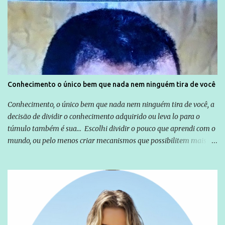
Globo manteve com o Grupo Odebrecht, citada na delação de
Emílio Odebrecht. Lula sempre atuou para promover o Brasil no
exterior, e não para promover determinadas empresas ou
empresários" Assina a nota o advogado Cristiano Zanin Martins
Conhecimento o único bem que nada nem ninguém tira de você
Conhecimento, o único bem que nada nem ninguém tira de você, a
decisão de dividir o conhecimento adquirido ou leva lo para o
túmulo também é sua... Escolhi dividir o pouco que aprendi com o
mundo, ou pelo menos criar mecanismos que possibilitem mais e
mais pessoas terem acesso a educação e ao conhecimento. Não
sou Professor, a mais nobre das profissões, mas tento ser um
empreendedor da comunicação, que além de informação
cotidiana, corriqueira e cada vez mais preocupantes, do tipo que
você já esta acostumado a ver neste espaço, vou trabalhar a ideia
que possibilite distribuir não só informações, mas que gere de