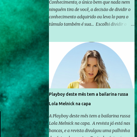
Conhecimento, o único bem que nada nem
ninguém tira de você, a decisão de dividir o
conhecimento adquirido ou leva lo para o
túmulo também é sua... Escolhi dividir o
pouco que aprendi com o mundo, ou pelo
menos criar mecanismos que possibilitem
mais e mais pessoas terem acesso a
educação e ao conhecimento. Não sou
Professor, a mais nobre das profissões, mas
tento ser um empreendedor da
comunicação, que além de informação
cotidiana, corriqueira e cada vez mais
preocupantes, do tipo que você já esta
Playboy deste mês tem a bailarina russa
acostumado a ver neste espaço, vou
Lola Melnick na capa
trabalhar a ideia que possibilite distribuir
não só informações, mas que gere de forma
A Playboy deste mês tem a bailarina russa
consistente a riqueza do conhecimento...
Lola Melnick na capa. A revista já está nas
Exemplo: o cidadão brasileiro não precisa só
bancas, e a revista divulgou uma palhinha
ser informado sobre operações da Lava Jato,