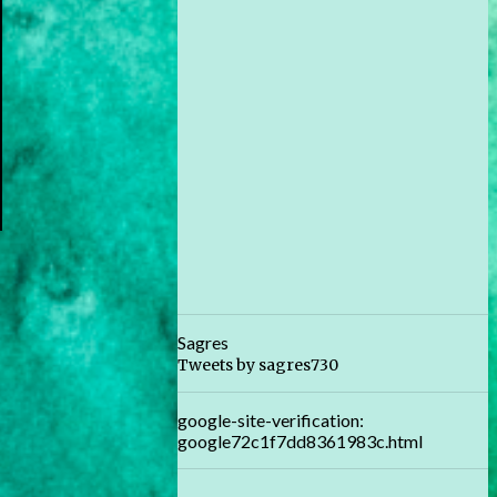
Sagres
Tweets by sagres730
google-site-verification:
google72c1f7dd8361983c.html