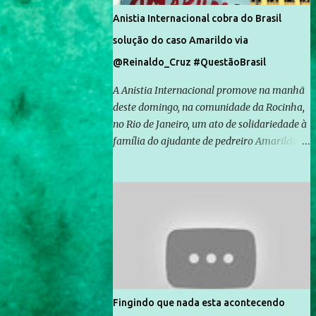
Anistia Internacional cobra do Brasil
solução do caso Amarildo via
@Reinaldo_Cruz #QuestãoBrasil
A Anistia Internacional promove na manhã
deste domingo, na comunidade da Rocinha,
no Rio de Janeiro, um ato de solidariedade à
família do ajudante de pedreiro Amarildo de
Souza, cujo desaparecimento vai completar
um mês no próximo dia 14. Amarildo
desapareceu quando foi levado por policiais
da Unidade de Polícia Pacificadora (UPP) da
Rocinha. A assessora de Direitos Humanos
da Anistia Internacional, Renata Neder, disse
à Agência Brasil que ações e atividades de
mobilização são feitas normalmente pela
organização não governamental. As ações
Fingindo que nada esta acontecendo
de solidariedade são promovidas em apoio