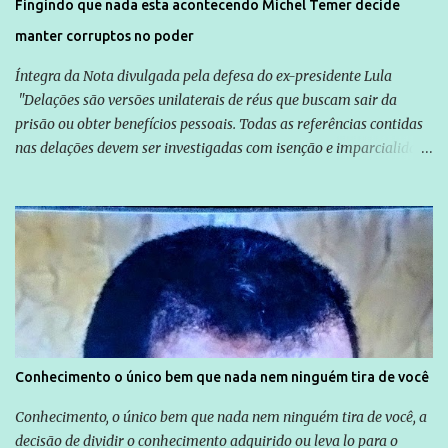
Fingindo que nada esta acontecendo Michel Temer decide
manter corruptos no poder
Íntegra da Nota divulgada pela defesa do ex-presidente Lula
"Delações são versões unilaterais de réus que buscam sair da
prisão ou obter benefícios pessoais. Todas as referências contidas
nas delações devem ser investigadas com isenção e imparcialidade
não apenas em relação ao ex-Presidente Lula, mas também em
relação a todos os que foram citados, incluindo a sociedade que a
Globo manteve com o Grupo Odebrecht, citada na delação de
Emílio Odebrecht. Lula sempre atuou para promover o Brasil no
exterior, e não para promover determinadas empresas ou
empresários" Assina a nota o advogado Cristiano Zanin Martins
Conhecimento o único bem que nada nem ninguém tira de você
Conhecimento, o único bem que nada nem ninguém tira de você, a
decisão de dividir o conhecimento adquirido ou leva lo para o