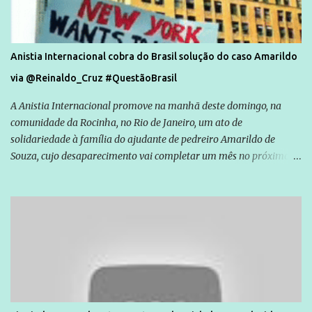
Anistia Internacional cobra do Brasil solução do caso Amarildo
via @Reinaldo_Cruz #QuestãoBrasil
A Anistia Internacional promove na manhã deste domingo, na
comunidade da Rocinha, no Rio de Janeiro, um ato de
solidariedade à família do ajudante de pedreiro Amarildo de
Souza, cujo desaparecimento vai completar um mês no próximo
dia 14. Amarildo desapareceu quando foi levado por policiais da
Unidade de Polícia Pacificadora (UPP) da Rocinha. A assessora de
Direitos Humanos da Anistia Internacional, Renata Neder, disse à
Agência Brasil que ações e atividades de mobilização são feitas
normalmente pela organização não governamental. As ações de
solidariedade são promovidas em apoio a famílias ou pessoas que
são vítimas de violência, estão em situação de risco ou têm seus
direitos violados. Leia mais: Anistia Internacional cobra do Brasil
solução do caso Amarildo - Terra Brasil