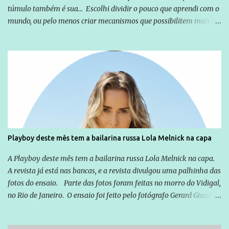
túmulo também é sua... Escolhi dividir o pouco que aprendi com o
mundo, ou pelo menos criar mecanismos que possibilitem mais e
mais pessoas terem acesso a educação e ao conhecimento. Não
sou Professor, a mais nobre das profissões, mas tento ser um
empreendedor da comunicação, que além de informação
cotidiana, corriqueira e cada vez mais preocupantes, do tipo que
você já esta acostumado a ver neste espaço, vou trabalhar a ideia
que possibilite distribuir não só informações, mas que gere de
forma consistente a riqueza do conhecimento... Exemplo: o
cidadão brasileiro não precisa só ser informado sobre operações
da Lava Jato, Reformas que podem retirar ou não direitos, ou
Playboy deste mês tem a bailarina russa Lola Melnick na capa
quem vai ser preso ou não; é preciso levar até as pessoas, do mais
simples ao mais burguês, o que diz a nossa Constituição, quais são
A Playboy deste mês tem a bailarina russa Lola Melnick na capa.
seus direitos e deveres em ...
A revista já está nas bancas, e a revista divulgou uma palhinha das
fotos do ensaio. Parte das fotos foram feitas no morro do Vidigal,
no Rio de Janeiro. O ensaio foi feito pelo fotógrafo Gerard Giaume
e também contou com a praia da Joatinga como locação. Playboy
divulga capa e primeiras fotos de Lola Melnick - @aredacao