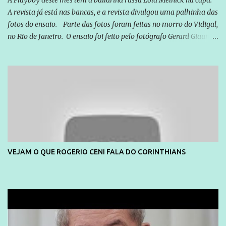
A Playboy deste mês tem a bailarina russa Lola Melnick na capa.
A revista já está nas bancas, e a revista divulgou uma palhinha das
fotos do ensaio. Parte das fotos foram feitas no morro do Vidigal,
no Rio de Janeiro. O ensaio foi feito pelo fotógrafo Gerard Giaume
e também contou com a praia da Joatinga como locação. Playboy
divulga capa e primeiras fotos de Lola Melnick - @aredacao
VEJAM O QUE ROGERIO CENI FALA DO CORINTHIANS