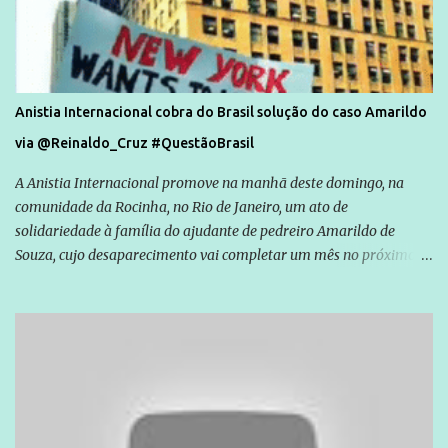
Anistia Internacional cobra do Brasil solução do caso Amarildo
via @Reinaldo_Cruz #QuestãoBrasil
A Anistia Internacional promove na manhã deste domingo, na
comunidade da Rocinha, no Rio de Janeiro, um ato de
solidariedade à família do ajudante de pedreiro Amarildo de
Souza, cujo desaparecimento vai completar um mês no próximo
dia 14. Amarildo desapareceu quando foi levado por policiais da
Unidade de Polícia Pacificadora (UPP) da Rocinha. A assessora de
Direitos Humanos da Anistia Internacional, Renata Neder, disse à
Agência Brasil que ações e atividades de mobilização são feitas
normalmente pela organização não governamental. As ações de
solidariedade são promovidas em apoio a famílias ou pessoas que
são vítimas de violência, estão em situação de risco ou têm seus
direitos violados. Leia mais: Anistia Internacional cobra do Brasil