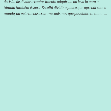
decisão de dividir o conhecimento adquirido ou leva lo para o
túmulo também é sua... Escolhi dividir o pouco que aprendi com o
mundo, ou pelo menos criar mecanismos que possibilitem mais e
mais pessoas terem acesso a educação e ao conhecimento. Não
sou Professor, a mais nobre das profissões, mas tento ser um
empreendedor da comunicação, que além de informação
cotidiana, corriqueira e cada vez mais preocupantes, do tipo que
você já esta acostumado a ver neste espaço, vou trabalhar a ideia
que possibilite distribuir não só informações, mas que gere de
forma consistente a riqueza do conhecimento... Exemplo: o
cidadão brasileiro não precisa só ser informado sobre operações
da Lava Jato, Reformas que podem retirar ou não direitos, ou
quem vai ser preso ou não; é preciso levar até as pessoas, do mais
simples ao mais burguês, o que diz a nossa Constituição, quais são
seus direitos e deveres em ...