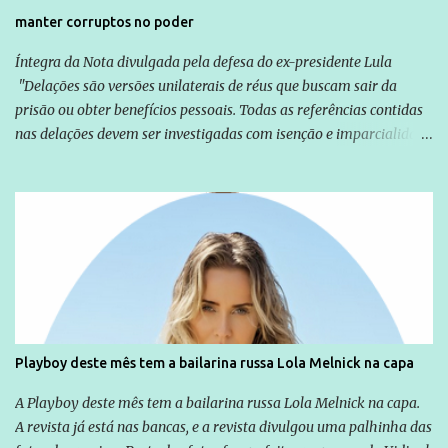
manter corruptos no poder
Íntegra da Nota divulgada pela defesa do ex-presidente Lula
"Delações são versões unilaterais de réus que buscam sair da
prisão ou obter benefícios pessoais. Todas as referências contidas
nas delações devem ser investigadas com isenção e imparcialidade
não apenas em relação ao ex-Presidente Lula, mas também em
relação a todos os que foram citados, incluindo a sociedade que a
Globo manteve com o Grupo Odebrecht, citada na delação de
Emílio Odebrecht. Lula sempre atuou para promover o Brasil no
exterior, e não para promover determinadas empresas ou
empresários" Assina a nota o advogado Cristiano Zanin Martins
Playboy deste mês tem a bailarina russa Lola Melnick na capa
A Playboy deste mês tem a bailarina russa Lola Melnick na capa.
A revista já está nas bancas, e a revista divulgou uma palhinha das