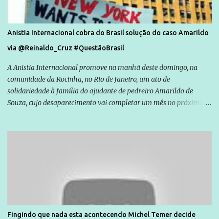
Anistia Internacional cobra do Brasil solução do caso Amarildo
via @Reinaldo_Cruz #QuestãoBrasil
A Anistia Internacional promove na manhã deste domingo, na
comunidade da Rocinha, no Rio de Janeiro, um ato de
solidariedade à família do ajudante de pedreiro Amarildo de
Souza, cujo desaparecimento vai completar um mês no próximo
dia 14. Amarildo desapareceu quando foi levado por policiais da
Unidade de Polícia Pacificadora (UPP) da Rocinha. A assessora de
Direitos Humanos da Anistia Internacional, Renata Neder, disse à
Agência Brasil que ações e atividades de mobilização são feitas
normalmente pela organização não governamental. As ações de
solidariedade são promovidas em apoio a famílias ou pessoas que
são vítimas de violência, estão em situação de risco ou têm seus
direitos violados. Leia mais: Anistia Internacional cobra do Brasil
solução do caso Amarildo - Terra Brasil
Fingindo que nada esta acontecendo Michel Temer decide