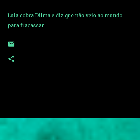
Lula cobra Dilma e diz que não veio ao mundo
para fracassar
C
o
m
e
n
t