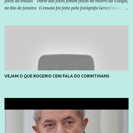
fotos do ensaio. Parte das fotos foram feitas no morro do Vidigal,
no Rio de Janeiro. O ensaio foi feito pelo fotógrafo Gerard Giaume
e também contou com a praia da Joatinga como locação. Playboy
divulga capa e primeiras fotos de Lola Melnick - @aredacao
VEJAM O QUE ROGERIO CENI FALA DO CORINTHIANS