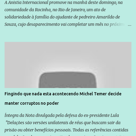
A Anistia Internacional promove na manhã deste domingo, na
comunidade da Rocinha, no Rio de Janeiro, um ato de
solidariedade à família do ajudante de pedreiro Amarildo de
Souza, cujo desaparecimento vai completar um mês no próximo
dia 14. Amarildo desapareceu quando foi levado por policiais da
Unidade de Polícia Pacificadora (UPP) da Rocinha. A assessora de
Direitos Humanos da Anistia Internacional, Renata Neder, disse à
Agência Brasil que ações e atividades de mobilização são feitas
normalmente pela organização não governamental. As ações de
solidariedade são promovidas em apoio a famílias ou pessoas que
são vítimas de violência, estão em situação de risco ou têm seus
direitos violados. Leia mais: Anistia Internacional cobra do Brasil
solução do caso Amarildo - Terra Brasil
Fingindo que nada esta acontecendo Michel Temer decide
manter corruptos no poder
Íntegra da Nota divulgada pela defesa do ex-presidente Lula
"Delações são versões unilaterais de réus que buscam sair da
prisão ou obter benefícios pessoais. Todas as referências contidas