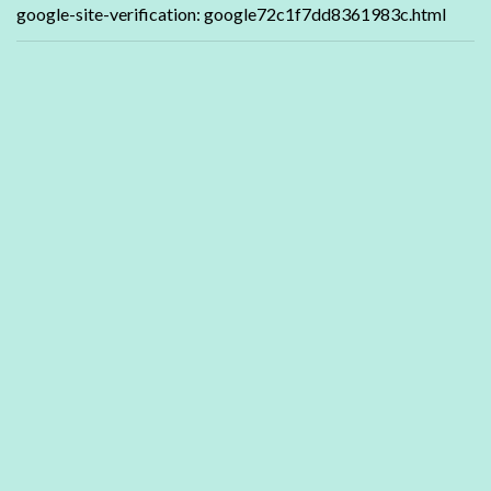
google-site-verification: google72c1f7dd8361983c.html