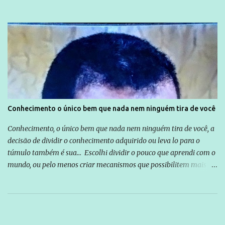
Conhecimento o único bem que nada nem ninguém tira de você
Conhecimento, o único bem que nada nem ninguém tira de você, a
decisão de dividir o conhecimento adquirido ou leva lo para o
túmulo também é sua... Escolhi dividir o pouco que aprendi com o
mundo, ou pelo menos criar mecanismos que possibilitem mais e
mais pessoas terem acesso a educação e ao conhecimento. Não
sou Professor, a mais nobre das profissões, mas tento ser um
empreendedor da comunicação, que além de informação
cotidiana, corriqueira e cada vez mais preocupantes, do tipo que