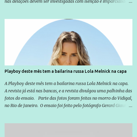
nas delações devem ser investigadas com isenção e imparcialidade
não apenas em relação ao ex-Presidente Lula, mas também em
relação a todos os que foram citados, incluindo a sociedade que a
Globo manteve com o Grupo Odebrecht, citada na delação de
Emílio Odebrecht. Lula sempre atuou para promover o Brasil no
exterior, e não para promover determinadas empresas ou
empresários" Assina a nota o advogado Cristiano Zanin Martins
Playboy deste mês tem a bailarina russa Lola Melnick na capa
A Playboy deste mês tem a bailarina russa Lola Melnick na capa.
A revista já está nas bancas, e a revista divulgou uma palhinha das
fotos do ensaio. Parte das fotos foram feitas no morro do Vidigal,
no Rio de Janeiro. O ensaio foi feito pelo fotógrafo Gerard Giaume
e também contou com a praia da Joatinga como locação. Playboy
divulga capa e primeiras fotos de Lola Melnick - @aredacao