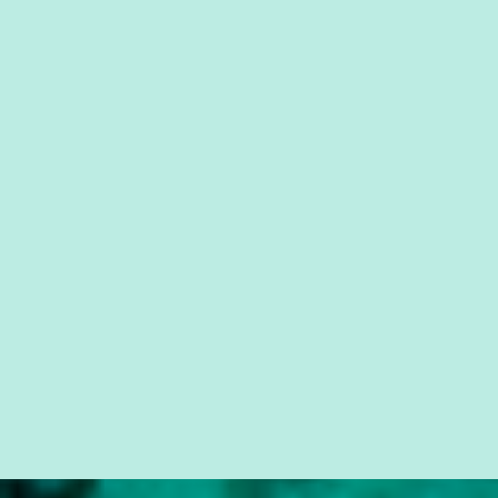
você já esta acostumado a ver neste espaço, vou trabalhar a ideia
que possibilite distribuir não só informações, mas que gere de
forma consistente a riqueza do conhecimento... Exemplo: o
cidadão brasileiro não precisa só ser informado sobre operações
da Lava Jato, Reformas que podem retirar ou não direitos, ou
quem vai ser preso ou não; é preciso levar até as pessoas, do mais
simples ao mais burguês, o que diz a nossa Constituição, quais são
seus direitos e deveres em ...