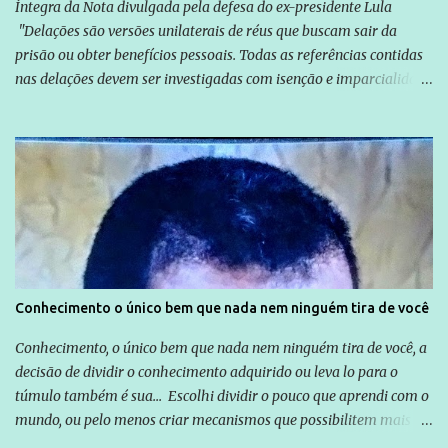
Íntegra da Nota divulgada pela defesa do ex-presidente Lula
"Delações são versões unilaterais de réus que buscam sair da
prisão ou obter benefícios pessoais. Todas as referências contidas
nas delações devem ser investigadas com isenção e imparcialidade
não apenas em relação ao ex-Presidente Lula, mas também em
relação a todos os que foram citados, incluindo a sociedade que a
Globo manteve com o Grupo Odebrecht, citada na delação de
Emílio Odebrecht. Lula sempre atuou para promover o Brasil no
exterior, e não para promover determinadas empresas ou
empresários" Assina a nota o advogado Cristiano Zanin Martins
Conhecimento o único bem que nada nem ninguém tira de você
Conhecimento, o único bem que nada nem ninguém tira de você, a
decisão de dividir o conhecimento adquirido ou leva lo para o
túmulo também é sua... Escolhi dividir o pouco que aprendi com o
mundo, ou pelo menos criar mecanismos que possibilitem mais e
mais pessoas terem acesso a educação e ao conhecimento. Não