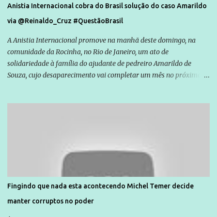
Anistia Internacional cobra do Brasil solução do caso Amarildo
via @Reinaldo_Cruz #QuestãoBrasil
A Anistia Internacional promove na manhã deste domingo, na
comunidade da Rocinha, no Rio de Janeiro, um ato de
solidariedade à família do ajudante de pedreiro Amarildo de
Souza, cujo desaparecimento vai completar um mês no próximo
dia 14. Amarildo desapareceu quando foi levado por policiais da
Unidade de Polícia Pacificadora (UPP) da Rocinha. A assessora de
Direitos Humanos da Anistia Internacional, Renata Neder, disse à
Agência Brasil que ações e atividades de mobilização são feitas
normalmente pela organização não governamental. As ações de
solidariedade são promovidas em apoio a famílias ou pessoas que
são vítimas de violência, estão em situação de risco ou têm seus
direitos violados. Leia mais: Anistia Internacional cobra do Brasil
solução do caso Amarildo - Terra Brasil
Fingindo que nada esta acontecendo Michel Temer decide
manter corruptos no poder