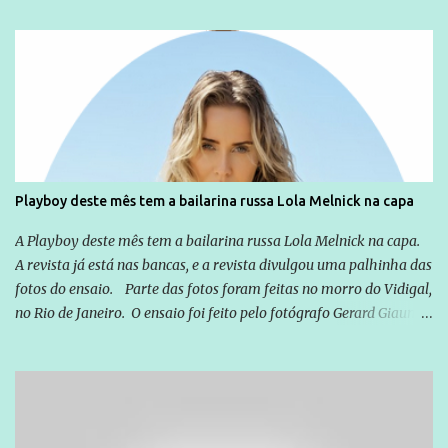
sou Professor, a mais nobre das profissões, mas tento ser um
empreendedor da comunicação, que além de informação
cotidiana, corriqueira e cada vez mais preocupantes, do tipo que
você já esta acostumado a ver neste espaço, vou trabalhar a ideia
que possibilite distribuir não só informações, mas que gere de
forma consistente a riqueza do conhecimento... Exemplo: o
cidadão brasileiro não precisa só ser informado sobre operações
da Lava Jato, Reformas que podem retirar ou não direitos, ou
Playboy deste mês tem a bailarina russa Lola Melnick na capa
quem vai ser preso ou não; é preciso levar até as pessoas, do mais
simples ao mais burguês, o que diz a nossa Constituição, quais são
A Playboy deste mês tem a bailarina russa Lola Melnick na capa.
seus direitos e deveres em ...
A revista já está nas bancas, e a revista divulgou uma palhinha das
fotos do ensaio. Parte das fotos foram feitas no morro do Vidigal,
no Rio de Janeiro. O ensaio foi feito pelo fotógrafo Gerard Giaume
e também contou com a praia da Joatinga como locação. Playboy
divulga capa e primeiras fotos de Lola Melnick - @aredacao