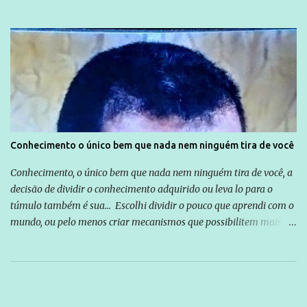
Conhecimento o único bem que nada nem ninguém tira de você
Conhecimento, o único bem que nada nem ninguém tira de você, a
decisão de dividir o conhecimento adquirido ou leva lo para o
túmulo também é sua... Escolhi dividir o pouco que aprendi com o
mundo, ou pelo menos criar mecanismos que possibilitem mais e
mais pessoas terem acesso a educação e ao conhecimento. Não
sou Professor, a mais nobre das profissões, mas tento ser um
empreendedor da comunicação, que além de informação
cotidiana, corriqueira e cada vez mais preocupantes, do tipo que
você já esta acostumado a ver neste espaço, vou trabalhar a ideia