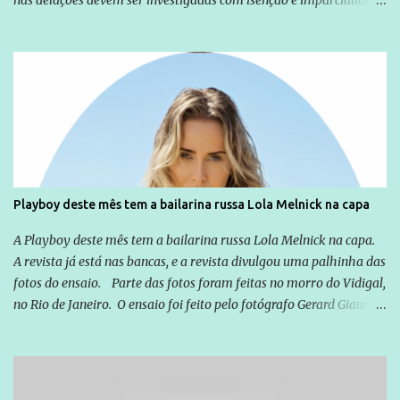
nas delações devem ser investigadas com isenção e imparcialidade
não apenas em relação ao ex-Presidente Lula, mas também em
relação a todos os que foram citados, incluindo a sociedade que a
Globo manteve com o Grupo Odebrecht, citada na delação de
Emílio Odebrecht. Lula sempre atuou para promover o Brasil no
exterior, e não para promover determinadas empresas ou
empresários" Assina a nota o advogado Cristiano Zanin Martins
Playboy deste mês tem a bailarina russa Lola Melnick na capa
A Playboy deste mês tem a bailarina russa Lola Melnick na capa.
A revista já está nas bancas, e a revista divulgou uma palhinha das
fotos do ensaio. Parte das fotos foram feitas no morro do Vidigal,
no Rio de Janeiro. O ensaio foi feito pelo fotógrafo Gerard Giaume
e também contou com a praia da Joatinga como locação. Playboy
divulga capa e primeiras fotos de Lola Melnick - @aredacao