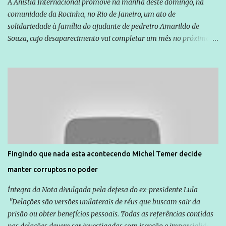
A Anistia Internacional promove na manhã deste domingo, na
comunidade da Rocinha, no Rio de Janeiro, um ato de
solidariedade à família do ajudante de pedreiro Amarildo de
Souza, cujo desaparecimento vai completar um mês no próximo
dia 14. Amarildo desapareceu quando foi levado por policiais da
Unidade de Polícia Pacificadora (UPP) da Rocinha. A assessora de
Direitos Humanos da Anistia Internacional, Renata Neder, disse à
Agência Brasil que ações e atividades de mobilização são feitas
normalmente pela organização não governamental. As ações de
solidariedade são promovidas em apoio a famílias ou pessoas que
são vítimas de violência, estão em situação de risco ou têm seus
direitos violados. Leia mais: Anistia Internacional cobra do Brasil
solução do caso Amarildo - Terra Brasil
Fingindo que nada esta acontecendo Michel Temer decide
manter corruptos no poder
Íntegra da Nota divulgada pela defesa do ex-presidente Lula
"Delações são versões unilaterais de réus que buscam sair da
prisão ou obter benefícios pessoais. Todas as referências contidas