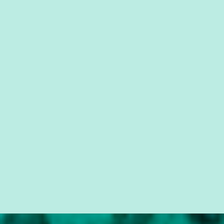
que possibilite distribuir não só informações, mas que gere de
forma consistente a riqueza do conhecimento... Exemplo: o
cidadão brasileiro não precisa só ser informado sobre operações
da Lava Jato, Reformas que podem retirar ou não direitos, ou
quem vai ser preso ou não; é preciso levar até as pessoas, do mais
simples ao mais burguês, o que diz a nossa Constituição, quais são
seus direitos e deveres em ...