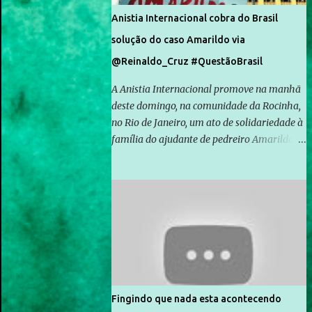
Anistia Internacional cobra do Brasil
solução do caso Amarildo via
@Reinaldo_Cruz #QuestãoBrasil
A Anistia Internacional promove na manhã
deste domingo, na comunidade da Rocinha,
no Rio de Janeiro, um ato de solidariedade à
família do ajudante de pedreiro Amarildo de
Souza, cujo desaparecimento vai completar
um mês no próximo dia 14. Amarildo
desapareceu quando foi levado por policiais
da Unidade de Polícia Pacificadora (UPP) da
Rocinha. A assessora de Direitos Humanos
da Anistia Internacional, Renata Neder, disse
à Agência Brasil que ações e atividades de
mobilização são feitas normalmente pela
organização não governamental. As ações
Fingindo que nada esta acontecendo
de solidariedade são promovidas em apoio