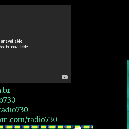
.br
io730
radio730
ram.com/radio730