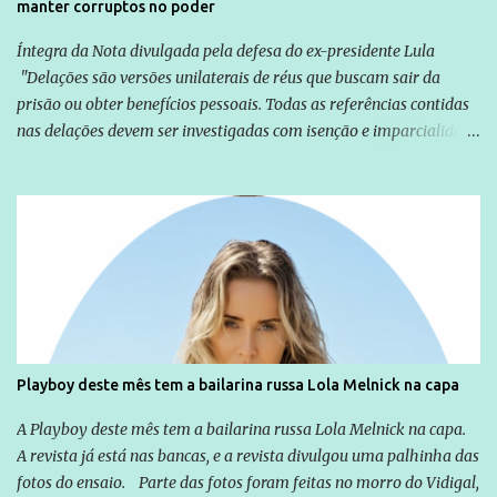
manter corruptos no poder
Íntegra da Nota divulgada pela defesa do ex-presidente Lula
"Delações são versões unilaterais de réus que buscam sair da
prisão ou obter benefícios pessoais. Todas as referências contidas
nas delações devem ser investigadas com isenção e imparcialidade
não apenas em relação ao ex-Presidente Lula, mas também em
relação a todos os que foram citados, incluindo a sociedade que a
Globo manteve com o Grupo Odebrecht, citada na delação de
Emílio Odebrecht. Lula sempre atuou para promover o Brasil no
exterior, e não para promover determinadas empresas ou
empresários" Assina a nota o advogado Cristiano Zanin Martins
Playboy deste mês tem a bailarina russa Lola Melnick na capa
A Playboy deste mês tem a bailarina russa Lola Melnick na capa.
A revista já está nas bancas, e a revista divulgou uma palhinha das
fotos do ensaio. Parte das fotos foram feitas no morro do Vidigal,