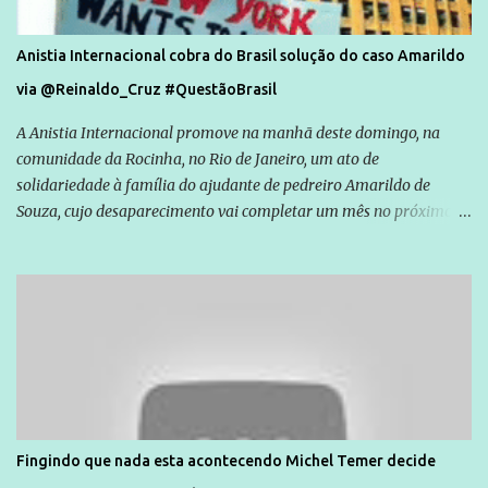
Anistia Internacional cobra do Brasil solução do caso Amarildo
via @Reinaldo_Cruz #QuestãoBrasil
A Anistia Internacional promove na manhã deste domingo, na
comunidade da Rocinha, no Rio de Janeiro, um ato de
solidariedade à família do ajudante de pedreiro Amarildo de
Souza, cujo desaparecimento vai completar um mês no próximo
dia 14. Amarildo desapareceu quando foi levado por policiais da
Unidade de Polícia Pacificadora (UPP) da Rocinha. A assessora de
Direitos Humanos da Anistia Internacional, Renata Neder, disse à
Agência Brasil que ações e atividades de mobilização são feitas
normalmente pela organização não governamental. As ações de
solidariedade são promovidas em apoio a famílias ou pessoas que
são vítimas de violência, estão em situação de risco ou têm seus
direitos violados. Leia mais: Anistia Internacional cobra do Brasil
solução do caso Amarildo - Terra Brasil
Fingindo que nada esta acontecendo Michel Temer decide