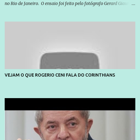
no Rio de Janeiro. O ensaio foi feito pelo fotógrafo Gerard Giaume
e também contou com a praia da Joatinga como locação. Playboy
divulga capa e primeiras fotos de Lola Melnick - @aredacao
VEJAM O QUE ROGERIO CENI FALA DO CORINTHIANS